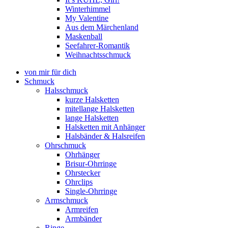
Winterhimmel
My Valentine
Aus dem Märchenland
Maskenball
Seefahrer-Romantik
Weihnachtsschmuck
von mir für dich
Schmuck
Halsschmuck
kurze Halsketten
mitellange Halsketten
lange Halsketten
Halsketten mit Anhänger
Halsbänder & Halsreifen
Ohrschmuck
Ohrhänger
Brisur-Ohrringe
Ohrstecker
Ohrclips
Single-Ohrringe
Armschmuck
Armreifen
Armbänder
Ringe