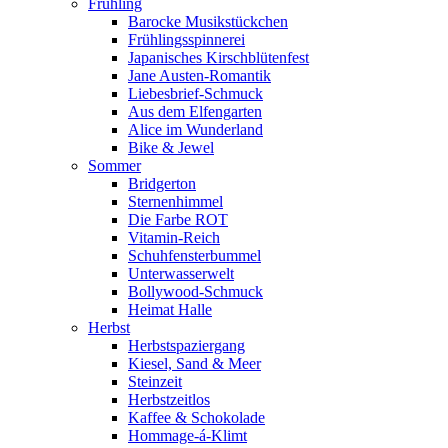
Frühling
Barocke Musikstückchen
Frühlingsspinnerei
Japanisches Kirschblütenfest
Jane Austen-Romantik
Liebesbrief-Schmuck
Aus dem Elfengarten
Alice im Wunderland
Bike & Jewel
Sommer
Bridgerton
Sternenhimmel
Die Farbe ROT
Vitamin-Reich
Schuhfensterbummel
Unterwasserwelt
Bollywood-Schmuck
Heimat Halle
Herbst
Herbstspaziergang
Kiesel, Sand & Meer
Steinzeit
Herbstzeitlos
Kaffee & Schokolade
Hommage-á-Klimt