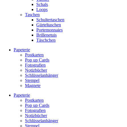
Schals
Loops
Taschen
Schultertaschen
Gürteltaschen
Portemonnaies
Brillenetuis
Täschchen
Papeterie
Postkarten
Pop up Cards
Fotografien
Notizbücher
Schlüsselanhänger
Stempel
Magnete
Papeterie
Postkarten
Pop up Cards
Fotografien
Notizbücher
Schlüsselanhänger
Stempel