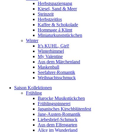
Herbstspaziergang
Kiesel, Sand & Meer
Steinzeit
Herbstzeitlos
Kaffee & Schokolade
Hommage á Klimt
Miniaturkunststückchen
Winter
It’s KUHL, Girl!
Winterhimmel
My Valentine
Aus dem Märchenland
Maskenball
Seefahrer-Romantik
Weihnachtsschmuck
Saison Kollektionen
Frühling
Barocke Musikstückchen
Frühlingspinnerei
Japanisches Kirschblütenfest
Jane-Austen-Romantik
Liebesbrief-Schmuck
Aus dem Elfengarten
Alice im Wunderland