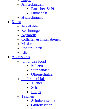
Anstecknadeln
Broschen & Pins
Hutnadeln
Haarschmuck
Kunst
Acrylbilder
Zeichnungen
Aquarelle
Collagen & Installationen
Masken
Pop up Cards
Literatur
Accessoires
… für den Kopf
Mützen
Stirnbänder
Ohrenschützer
… für den Hals
Tücher
Schals
Loops
Taschen
Schultertaschen
Gürteltaschen