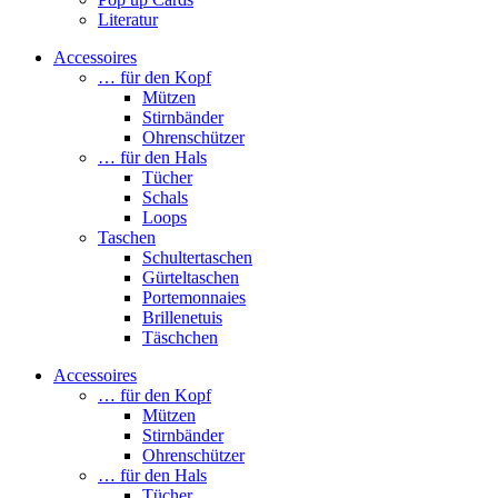
Literatur
Accessoires
… für den Kopf
Mützen
Stirnbänder
Ohrenschützer
… für den Hals
Tücher
Schals
Loops
Taschen
Schultertaschen
Gürteltaschen
Portemonnaies
Brillenetuis
Täschchen
Accessoires
… für den Kopf
Mützen
Stirnbänder
Ohrenschützer
… für den Hals
Tücher