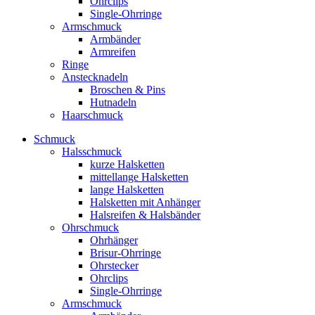
Ohrclips
Single-Ohrringe
Armschmuck
Armbänder
Armreifen
Ringe
Anstecknadeln
Broschen & Pins
Hutnadeln
Haarschmuck
Schmuck
Halsschmuck
kurze Halsketten
mittellange Halsketten
lange Halsketten
Halsketten mit Anhänger
Halsreifen & Halsbänder
Ohrschmuck
Ohrhänger
Brisur-Ohrringe
Ohrstecker
Ohrclips
Single-Ohrringe
Armschmuck