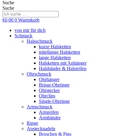
Suche
Suche
€
0,00
0
Warenkorb
von mir für dich
Schmuck
Halsschmuck
kurze Halsketten
mitellange Halsketten
lange Halsketten
Halsketten mit Anhänger
Halsbänder & Halsreifen
Ohrschmuck
Ohrhänger
Brisur-Ohrringe
Ohrstecker
Ohrclips
Single-Ohrringe
Armschmuck
Armreifen
Armbänder
Ringe
Anstecknadeln
Broschen & Pins