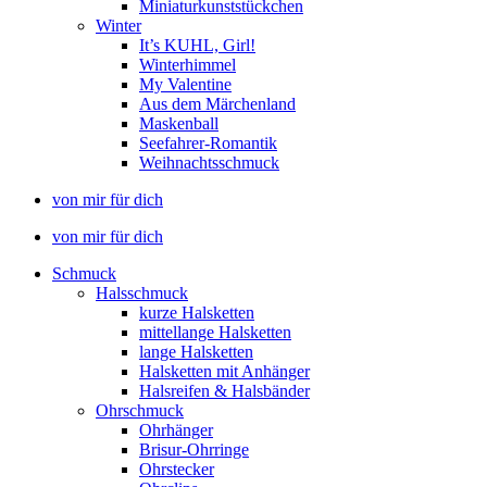
Miniaturkunststückchen
Winter
It’s KUHL, Girl!
Winterhimmel
My Valentine
Aus dem Märchenland
Maskenball
Seefahrer-Romantik
Weihnachtsschmuck
von mir für dich
von mir für dich
Schmuck
Halsschmuck
kurze Halsketten
mittellange Halsketten
lange Halsketten
Halsketten mit Anhänger
Halsreifen & Halsbänder
Ohrschmuck
Ohrhänger
Brisur-Ohrringe
Ohrstecker