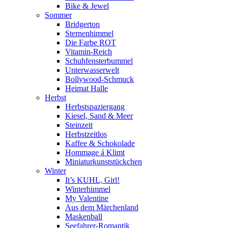
Bike & Jewel
Sommer
Bridgerton
Sternenhimmel
Die Farbe ROT
Vitamin-Reich
Schuhfensterbummel
Unterwasserwelt
Bollywood-Schmuck
Heimat Halle
Herbst
Herbstspaziergang
Kiesel, Sand & Meer
Steinzeit
Herbstzeitlos
Kaffee & Schokolade
Hommage á Klimt
Miniaturkunststückchen
Winter
It’s KUHL, Girl!
Winterhimmel
My Valentine
Aus dem Märchenland
Maskenball
Seefahrer-Romantik