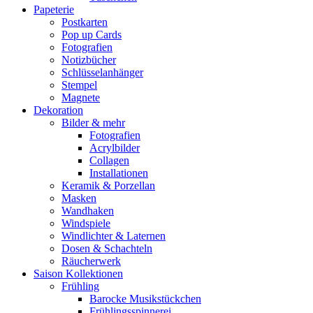
Papeterie
Postkarten
Pop up Cards
Fotografien
Notizbücher
Schlüsselanhänger
Stempel
Magnete
Dekoration
Bilder & mehr
Fotografien
Acrylbilder
Collagen
Installationen
Keramik & Porzellan
Masken
Wandhaken
Windspiele
Windlichter & Laternen
Dosen & Schachteln
Räucherwerk
Saison Kollektionen
Frühling
Barocke Musikstückchen
Frühlingsspinnerei