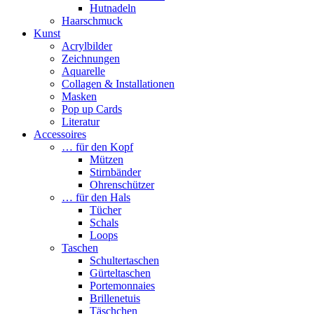
Hutnadeln
Haarschmuck
Kunst
Acrylbilder
Zeichnungen
Aquarelle
Collagen & Installationen
Masken
Pop up Cards
Literatur
Accessoires
… für den Kopf
Mützen
Stirnbänder
Ohrenschützer
… für den Hals
Tücher
Schals
Loops
Taschen
Schultertaschen
Gürteltaschen
Portemonnaies
Brillenetuis
Täschchen