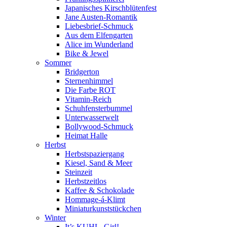
Japanisches Kirschblütenfest
Jane Austen-Romantik
Liebesbrief-Schmuck
Aus dem Elfengarten
Alice im Wunderland
Bike & Jewel
Sommer
Bridgerton
Sternenhimmel
Die Farbe ROT
Vitamin-Reich
Schuhfensterbummel
Unterwasserwelt
Bollywood-Schmuck
Heimat Halle
Herbst
Herbstspaziergang
Kiesel, Sand & Meer
Steinzeit
Herbstzeitlos
Kaffee & Schokolade
Hommage-á-Klimt
Miniaturkunststückchen
Winter
It’s KUHL, Girl!