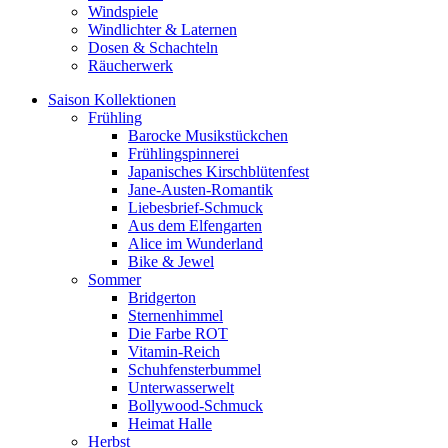
Windspiele
Windlichter & Laternen
Dosen & Schachteln
Räucherwerk
Saison Kollektionen
Frühling
Barocke Musikstückchen
Frühlingspinnerei
Japanisches Kirschblütenfest
Jane-Austen-Romantik
Liebesbrief-Schmuck
Aus dem Elfengarten
Alice im Wunderland
Bike & Jewel
Sommer
Bridgerton
Sternenhimmel
Die Farbe ROT
Vitamin-Reich
Schuhfensterbummel
Unterwasserwelt
Bollywood-Schmuck
Heimat Halle
Herbst