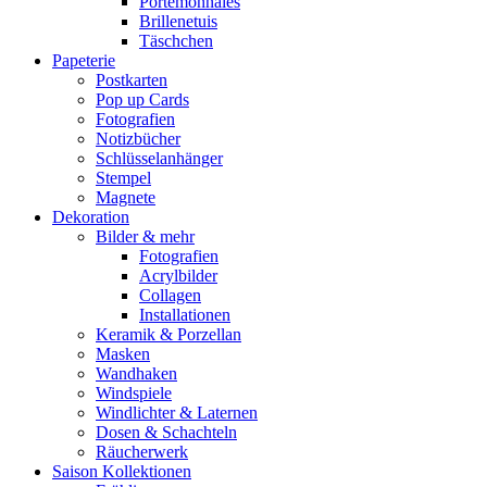
Portemonnaies
Brillenetuis
Täschchen
Papeterie
Postkarten
Pop up Cards
Fotografien
Notizbücher
Schlüsselanhänger
Stempel
Magnete
Dekoration
Bilder & mehr
Fotografien
Acrylbilder
Collagen
Installationen
Keramik & Porzellan
Masken
Wandhaken
Windspiele
Windlichter & Laternen
Dosen & Schachteln
Räucherwerk
Saison Kollektionen