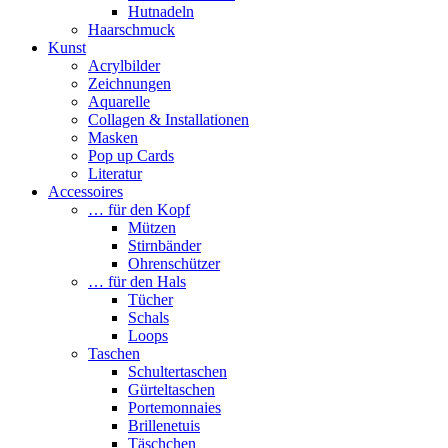
Hutnadeln
Haarschmuck
Kunst
Acrylbilder
Zeichnungen
Aquarelle
Collagen & Installationen
Masken
Pop up Cards
Literatur
Accessoires
… für den Kopf
Mützen
Stirnbänder
Ohrenschützer
… für den Hals
Tücher
Schals
Loops
Taschen
Schultertaschen
Gürteltaschen
Portemonnaies
Brillenetuis
Täschchen