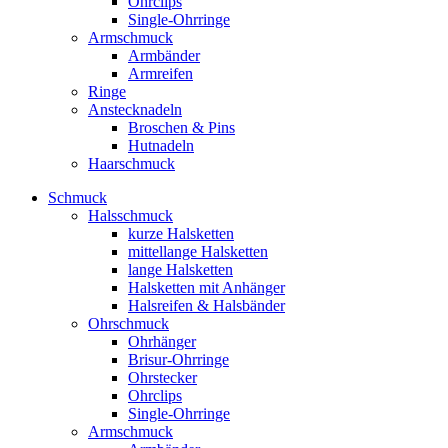
Ohrclips
Single-Ohrringe
Armschmuck
Armbänder
Armreifen
Ringe
Anstecknadeln
Broschen & Pins
Hutnadeln
Haarschmuck
Schmuck
Halsschmuck
kurze Halsketten
mittellange Halsketten
lange Halsketten
Halsketten mit Anhänger
Halsreifen & Halsbänder
Ohrschmuck
Ohrhänger
Brisur-Ohrringe
Ohrstecker
Ohrclips
Single-Ohrringe
Armschmuck