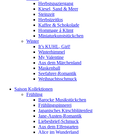
Herbstspaziergang
Kiesel, Sand & Meer
Steinzeit
Herbstzeitlos
Kaffee & Schokolade
Hommage á Klimt
Miniaturkunststückchen
Winter
It’s KUHL, Girl!
Winterhimmel
My Valentine
Aus dem Märchenland
Maskenball
Seefahrer-Romantik
Weihnachtsschmuck
Saison Kollektionen
Frühling
Barocke Musikstückchen
Frühlingspinnerei
Japanisches Kirschblütenfest
Jane-Austen-Romantik
Liebesbrief-Schmuck
Aus dem Elfengarten
Alice im Wunderland