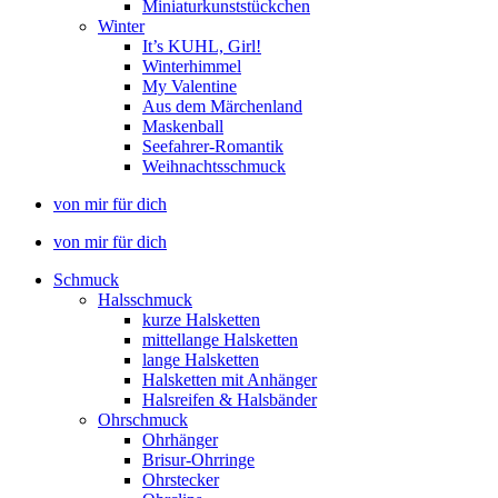
Miniaturkunststückchen
Winter
It’s KUHL, Girl!
Winterhimmel
My Valentine
Aus dem Märchenland
Maskenball
Seefahrer-Romantik
Weihnachtsschmuck
von mir für dich
von mir für dich
Schmuck
Halsschmuck
kurze Halsketten
mittellange Halsketten
lange Halsketten
Halsketten mit Anhänger
Halsreifen & Halsbänder
Ohrschmuck
Ohrhänger
Brisur-Ohrringe
Ohrstecker