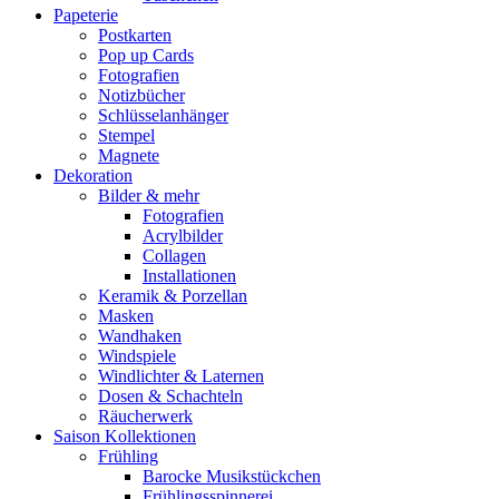
Papeterie
Postkarten
Pop up Cards
Fotografien
Notizbücher
Schlüsselanhänger
Stempel
Magnete
Dekoration
Bilder & mehr
Fotografien
Acrylbilder
Collagen
Installationen
Keramik & Porzellan
Masken
Wandhaken
Windspiele
Windlichter & Laternen
Dosen & Schachteln
Räucherwerk
Saison Kollektionen
Frühling
Barocke Musikstückchen
Frühlingsspinnerei