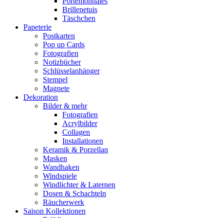
Portemonnaies
Brillenetuis
Täschchen
Papeterie
Postkarten
Pop up Cards
Fotografien
Notizbücher
Schlüsselanhänger
Stempel
Magnete
Dekoration
Bilder & mehr
Fotografien
Acrylbilder
Collagen
Installationen
Keramik & Porzellan
Masken
Wandhaken
Windspiele
Windlichter & Laternen
Dosen & Schachteln
Räucherwerk
Saison Kollektionen