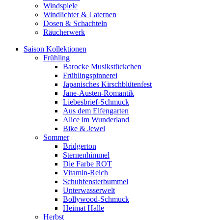
Windspiele
Windlichter & Laternen
Dosen & Schachteln
Räucherwerk
Saison Kollektionen
Frühling
Barocke Musikstückchen
Frühlingspinnerei
Japanisches Kirschblütenfest
Jane-Austen-Romantik
Liebesbrief-Schmuck
Aus dem Elfengarten
Alice im Wunderland
Bike & Jewel
Sommer
Bridgerton
Sternenhimmel
Die Farbe ROT
Vitamin-Reich
Schuhfensterbummel
Unterwasserwelt
Bollywood-Schmuck
Heimat Halle
Herbst