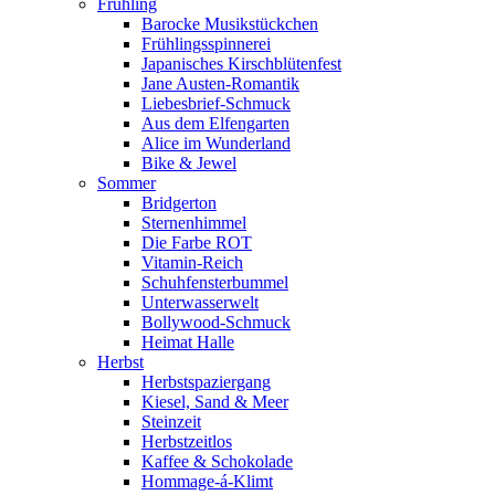
Frühling
Barocke Musikstückchen
Frühlingsspinnerei
Japanisches Kirschblütenfest
Jane Austen-Romantik
Liebesbrief-Schmuck
Aus dem Elfengarten
Alice im Wunderland
Bike & Jewel
Sommer
Bridgerton
Sternenhimmel
Die Farbe ROT
Vitamin-Reich
Schuhfensterbummel
Unterwasserwelt
Bollywood-Schmuck
Heimat Halle
Herbst
Herbstspaziergang
Kiesel, Sand & Meer
Steinzeit
Herbstzeitlos
Kaffee & Schokolade
Hommage-á-Klimt