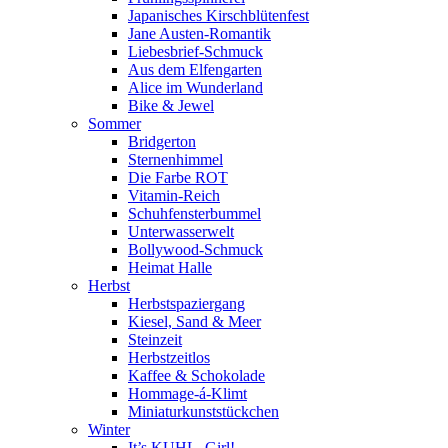
Japanisches Kirschblütenfest
Jane Austen-Romantik
Liebesbrief-Schmuck
Aus dem Elfengarten
Alice im Wunderland
Bike & Jewel
Sommer
Bridgerton
Sternenhimmel
Die Farbe ROT
Vitamin-Reich
Schuhfensterbummel
Unterwasserwelt
Bollywood-Schmuck
Heimat Halle
Herbst
Herbstspaziergang
Kiesel, Sand & Meer
Steinzeit
Herbstzeitlos
Kaffee & Schokolade
Hommage-á-Klimt
Miniaturkunststückchen
Winter
It’s KUHL, Girl!