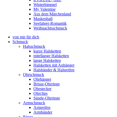
Winterhimmel
My Valentine
Aus dem Märchenland
Maskenball
Seefahrer-Romantik
Weihnachtsschmuck
von mir für dich
Schmuck
Halsschmuck
kurze Halsketten
mitellange Halsketten
lange Halsketten
Halsketten mit Anhänger
Halsbänder & Halsreifen
Ohrschmuck
Ohrhänger
Brisur-Ohrringe
Ohrstecker
Ohrclips
Single-Ohrringe
Armschmuck
Armreifen
Armbänder
Ringe