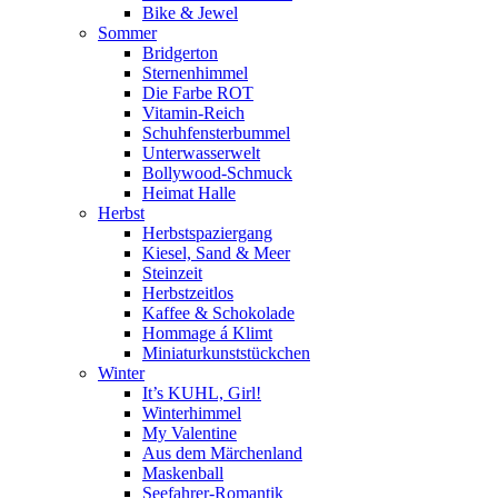
Bike & Jewel
Sommer
Bridgerton
Sternenhimmel
Die Farbe ROT
Vitamin-Reich
Schuhfensterbummel
Unterwasserwelt
Bollywood-Schmuck
Heimat Halle
Herbst
Herbstspaziergang
Kiesel, Sand & Meer
Steinzeit
Herbstzeitlos
Kaffee & Schokolade
Hommage á Klimt
Miniaturkunststückchen
Winter
It’s KUHL, Girl!
Winterhimmel
My Valentine
Aus dem Märchenland
Maskenball
Seefahrer-Romantik