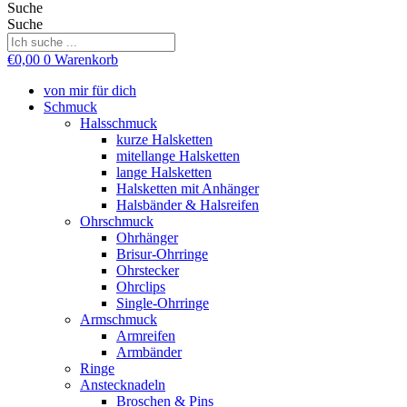
Suche
Suche
€
0,00
0
Warenkorb
von mir für dich
Schmuck
Halsschmuck
kurze Halsketten
mitellange Halsketten
lange Halsketten
Halsketten mit Anhänger
Halsbänder & Halsreifen
Ohrschmuck
Ohrhänger
Brisur-Ohrringe
Ohrstecker
Ohrclips
Single-Ohrringe
Armschmuck
Armreifen
Armbänder
Ringe
Anstecknadeln
Broschen & Pins