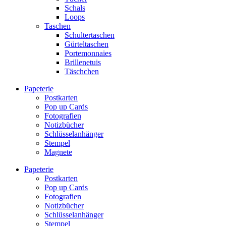
Schals
Loops
Taschen
Schultertaschen
Gürteltaschen
Portemonnaies
Brillenetuis
Täschchen
Papeterie
Postkarten
Pop up Cards
Fotografien
Notizbücher
Schlüsselanhänger
Stempel
Magnete
Papeterie
Postkarten
Pop up Cards
Fotografien
Notizbücher
Schlüsselanhänger
Stempel