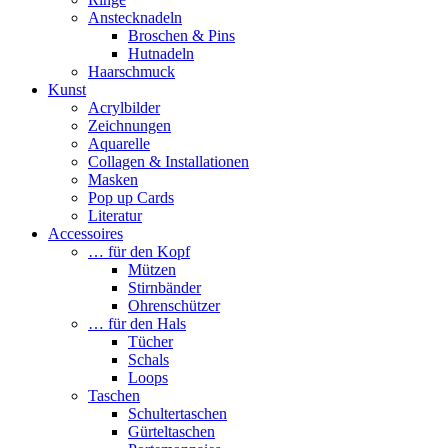
Anstecknadeln
Broschen & Pins
Hutnadeln
Haarschmuck
Kunst
Acrylbilder
Zeichnungen
Aquarelle
Collagen & Installationen
Masken
Pop up Cards
Literatur
Accessoires
… für den Kopf
Mützen
Stirnbänder
Ohrenschützer
… für den Hals
Tücher
Schals
Loops
Taschen
Schultertaschen
Gürteltaschen