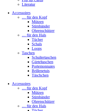
Literatur
Accessoires
… für den Kopf
Mützen
Stirnbänder
Ohrenschützer
… für den Hals
Tücher
Schals
Loops
Taschen
Schultertaschen
Gürteltaschen
Portemonnaies
Brillenetuis
Täschchen
Accessoires
… für den Kopf
Mützen
Stirnbänder
Ohrenschützer
… für den Hals
Tücher