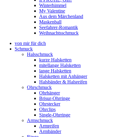
Winterhimmel
My Valentine
Aus dem Märchenland
Maskenball
Seefahrer-Romantik
Weihnachtsschmuck
von mir für dich
Schmuck
Halsschmuck
kurze Halsketten
mitellange Halsketten
lange Halsketten
Halsketten mit Anhänger
Halsbänder & Halsreifen
Ohrschmuck
Ohrhänger
Brisur-Ohrringe
Ohrstecker
Ohrclips
Single-Ohrringe
Armschmuck
Armreifen
Armbänder
Ringe