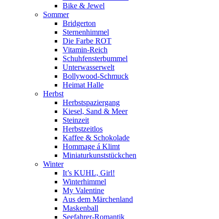
Bike & Jewel
Sommer
Bridgerton
Sternenhimmel
Die Farbe ROT
Vitamin-Reich
Schuhfensterbummel
Unterwasserwelt
Bollywood-Schmuck
Heimat Halle
Herbst
Herbstspaziergang
Kiesel, Sand & Meer
Steinzeit
Herbstzeitlos
Kaffee & Schokolade
Hommage á Klimt
Miniaturkunststückchen
Winter
It’s KUHL, Girl!
Winterhimmel
My Valentine
Aus dem Märchenland
Maskenball
Seefahrer-Romantik