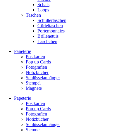
Schals
Loops
Taschen
Schultertaschen
Gürteltaschen
Portemonnaies
Brillenetuis
Täschchen
Papeterie
Postkarten
Pop up Cards
Fotografien
Notizbücher
Schlüsselanhänger
Stempel
Magnete
Papeterie
Postkarten
Pop up Cards
Fotografien
Notizbücher
Schlüsselanhänger
Stempel