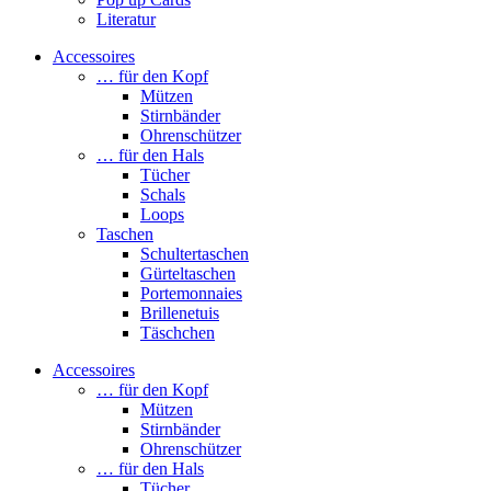
Literatur
Accessoires
… für den Kopf
Mützen
Stirnbänder
Ohrenschützer
… für den Hals
Tücher
Schals
Loops
Taschen
Schultertaschen
Gürteltaschen
Portemonnaies
Brillenetuis
Täschchen
Accessoires
… für den Kopf
Mützen
Stirnbänder
Ohrenschützer
… für den Hals
Tücher