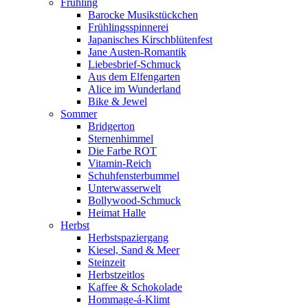
Frühling
Barocke Musikstückchen
Frühlingsspinnerei
Japanisches Kirschblütenfest
Jane Austen-Romantik
Liebesbrief-Schmuck
Aus dem Elfengarten
Alice im Wunderland
Bike & Jewel
Sommer
Bridgerton
Sternenhimmel
Die Farbe ROT
Vitamin-Reich
Schuhfensterbummel
Unterwasserwelt
Bollywood-Schmuck
Heimat Halle
Herbst
Herbstspaziergang
Kiesel, Sand & Meer
Steinzeit
Herbstzeitlos
Kaffee & Schokolade
Hommage-á-Klimt