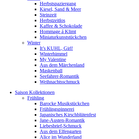
Herbstspaziergang
Kiesel, Sand & Meer
Steinzeit
Herbstzeitlos
Kaffee & Schokolade
Hommage á Klimt
Miniaturkunststückchen
Winter
It’s KUHL, Girl!
Winterhimmel
My Valentine
Aus dem Märchenland
Maskenball
Seefahrer-Romantik
Weihnachtsschmuck
Saison Kollektionen
Frühling
Barocke Musikstückchen
Frühlingspinnerei
Japanisches Kirschblütenfest
Jane-Austen-Romantik
Liebesbrief-Schmuck
Aus dem Elfengarten
Alice im Wunderland