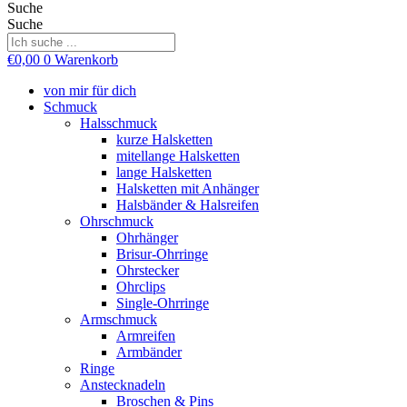
Suche
Suche
€
0,00
0
Warenkorb
von mir für dich
Schmuck
Halsschmuck
kurze Halsketten
mitellange Halsketten
lange Halsketten
Halsketten mit Anhänger
Halsbänder & Halsreifen
Ohrschmuck
Ohrhänger
Brisur-Ohrringe
Ohrstecker
Ohrclips
Single-Ohrringe
Armschmuck
Armreifen
Armbänder
Ringe
Anstecknadeln
Broschen & Pins