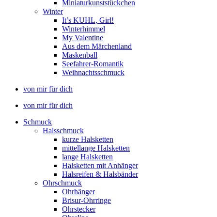
Miniaturkunststückchen
Winter
It’s KUHL, Girl!
Winterhimmel
My Valentine
Aus dem Märchenland
Maskenball
Seefahrer-Romantik
Weihnachtsschmuck
von mir für dich
von mir für dich
Schmuck
Halsschmuck
kurze Halsketten
mittellange Halsketten
lange Halsketten
Halsketten mit Anhänger
Halsreifen & Halsbänder
Ohrschmuck
Ohrhänger
Brisur-Ohrringe
Ohrstecker