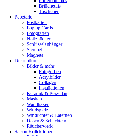
Portemonnaies
Brillenetuis
Täschchen
Papeterie
Postkarten
Pop up Cards
Fotografien
Notizbücher
Schlüsselanhänger
Stempel
Magnete
Dekoration
Bilder & mehr
Fotografien
Acrylbilder
Collagen
Installationen
Keramik & Porzellan
Masken
Wandhaken
Windspiele
Windlichter & Laternen
Dosen & Schachteln
Räucherwerk
Saison Kollektionen