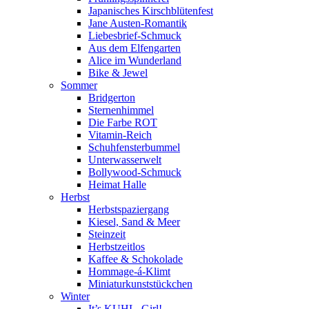
Japanisches Kirschblütenfest
Jane Austen-Romantik
Liebesbrief-Schmuck
Aus dem Elfengarten
Alice im Wunderland
Bike & Jewel
Sommer
Bridgerton
Sternenhimmel
Die Farbe ROT
Vitamin-Reich
Schuhfensterbummel
Unterwasserwelt
Bollywood-Schmuck
Heimat Halle
Herbst
Herbstspaziergang
Kiesel, Sand & Meer
Steinzeit
Herbstzeitlos
Kaffee & Schokolade
Hommage-á-Klimt
Miniaturkunststückchen
Winter
It’s KUHL, Girl!