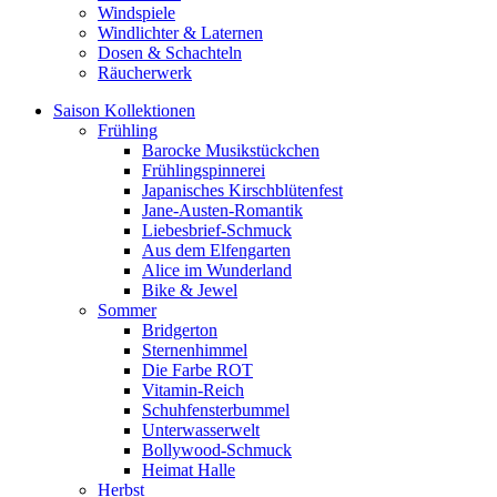
Windspiele
Windlichter & Laternen
Dosen & Schachteln
Räucherwerk
Saison Kollektionen
Frühling
Barocke Musikstückchen
Frühlingspinnerei
Japanisches Kirschblütenfest
Jane-Austen-Romantik
Liebesbrief-Schmuck
Aus dem Elfengarten
Alice im Wunderland
Bike & Jewel
Sommer
Bridgerton
Sternenhimmel
Die Farbe ROT
Vitamin-Reich
Schuhfensterbummel
Unterwasserwelt
Bollywood-Schmuck
Heimat Halle
Herbst