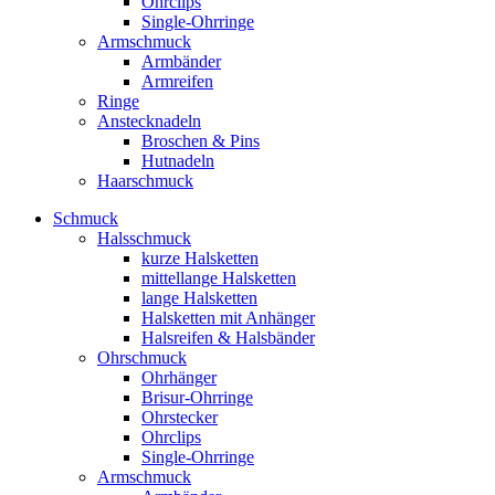
Ohrclips
Single-Ohrringe
Armschmuck
Armbänder
Armreifen
Ringe
Anstecknadeln
Broschen & Pins
Hutnadeln
Haarschmuck
Schmuck
Halsschmuck
kurze Halsketten
mittellange Halsketten
lange Halsketten
Halsketten mit Anhänger
Halsreifen & Halsbänder
Ohrschmuck
Ohrhänger
Brisur-Ohrringe
Ohrstecker
Ohrclips
Single-Ohrringe
Armschmuck