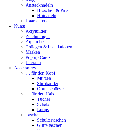
Anstecknadeln
Broschen & Pins
Hutnadeln
Haarschmuck
Kunst
Acrylbilder
Zeichnungen
Aquarelle
Collagen & Installationen
Masken
Pop up Cards
Literatur
Accessoires
… für den Kopf
Mützen
Stirnbänder
Ohrenschützer
… für den Hals
Tücher
Schals
Loops
Taschen
Schultertaschen
Gürteltaschen