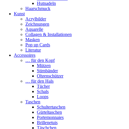
Hutnadeln
Haarschmuck
Kunst
Acrylbilder
Zeichnungen
Aquarelle
Collagen & Installationen
Masken
Pop up Cards
Literatur
Accessoires
… für den Kopf
Mützen
Stirnbänder
Ohrenschützer
… für den Hals
Tücher
Schals
Loops
Taschen
Schultertaschen
Gürteltaschen
Portemonnaies
Brillenetuis
Täschchen