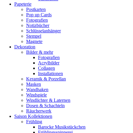
Papeterie
Postkarten
Pop up Cards
Fotografien
Notizbücher
Schlüsselanhänger
Stempel
Magnete
Dekoration
Bilder & mehr
Fotografien
Acrylbilder
Collagen
Installationen
Keramik & Porzellan
Masken
Wandhaken
Windspiele
Windlichter & Laternen
Dosen & Schachteln
Räucherwerk
Saison Kollektionen
Frühling
Barocke Musikstückchen
Frühlingsspinnerei