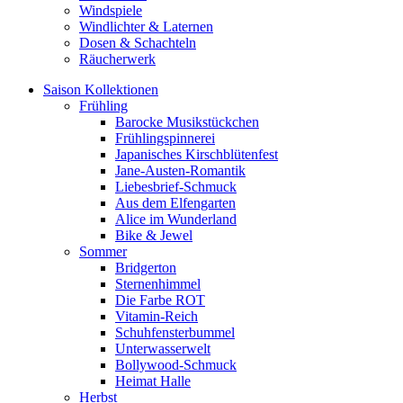
Windspiele
Windlichter & Laternen
Dosen & Schachteln
Räucherwerk
Saison Kollektionen
Frühling
Barocke Musikstückchen
Frühlingspinnerei
Japanisches Kirschblütenfest
Jane-Austen-Romantik
Liebesbrief-Schmuck
Aus dem Elfengarten
Alice im Wunderland
Bike & Jewel
Sommer
Bridgerton
Sternenhimmel
Die Farbe ROT
Vitamin-Reich
Schuhfensterbummel
Unterwasserwelt
Bollywood-Schmuck
Heimat Halle
Herbst