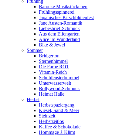
Frühling
Barocke Musikstückchen
Frühlingsspinnerei
Japanisches Kirschblütenfest
Jane Austen-Romantik
Liebesbrief-Schmuck
Aus dem Elfengarten
Alice im Wunderland
Bike & Jewel
Sommer
Bridgerton
Sternenhimmel
Die Farbe ROT
Vitamin-Reich
Schuhfensterbummel
Unterwasserwelt
Bollywood-Schmuck
Heimat Halle
Herbst
Herbstspaziergang
Kiesel, Sand & Meer
Steinzeit
Herbstzeitlos
Kaffee & Schokolade
Hommage-á-Klimt