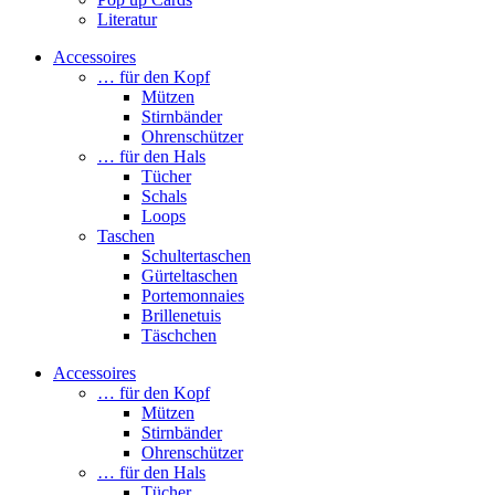
Literatur
Accessoires
… für den Kopf
Mützen
Stirnbänder
Ohrenschützer
… für den Hals
Tücher
Schals
Loops
Taschen
Schultertaschen
Gürteltaschen
Portemonnaies
Brillenetuis
Täschchen
Accessoires
… für den Kopf
Mützen
Stirnbänder
Ohrenschützer
… für den Hals
Tücher