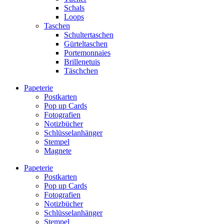
Schals
Loops
Taschen
Schultertaschen
Gürteltaschen
Portemonnaies
Brillenetuis
Täschchen
Papeterie
Postkarten
Pop up Cards
Fotografien
Notizbücher
Schlüsselanhänger
Stempel
Magnete
Papeterie
Postkarten
Pop up Cards
Fotografien
Notizbücher
Schlüsselanhänger
Stempel