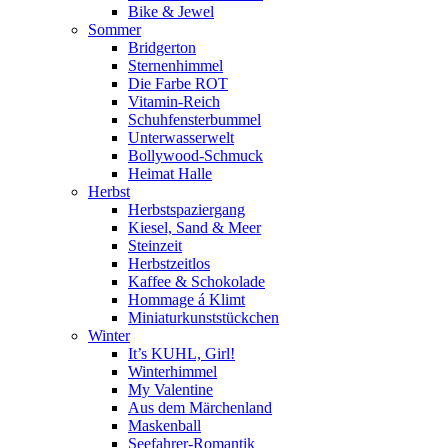
Bike & Jewel
Sommer
Bridgerton
Sternenhimmel
Die Farbe ROT
Vitamin-Reich
Schuhfensterbummel
Unterwasserwelt
Bollywood-Schmuck
Heimat Halle
Herbst
Herbstspaziergang
Kiesel, Sand & Meer
Steinzeit
Herbstzeitlos
Kaffee & Schokolade
Hommage á Klimt
Miniaturkunststückchen
Winter
It’s KUHL, Girl!
Winterhimmel
My Valentine
Aus dem Märchenland
Maskenball
Seefahrer-Romantik