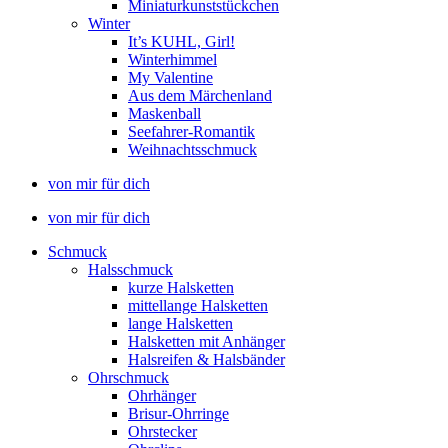
Miniaturkunststückchen
Winter
It’s KUHL, Girl!
Winterhimmel
My Valentine
Aus dem Märchenland
Maskenball
Seefahrer-Romantik
Weihnachtsschmuck
von mir für dich
von mir für dich
Schmuck
Halsschmuck
kurze Halsketten
mittellange Halsketten
lange Halsketten
Halsketten mit Anhänger
Halsreifen & Halsbänder
Ohrschmuck
Ohrhänger
Brisur-Ohrringe
Ohrstecker