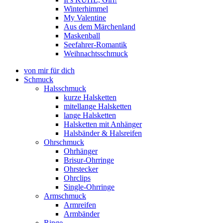
Winterhimmel
My Valentine
Aus dem Märchenland
Maskenball
Seefahrer-Romantik
Weihnachtsschmuck
von mir für dich
Schmuck
Halsschmuck
kurze Halsketten
mitellange Halsketten
lange Halsketten
Halsketten mit Anhänger
Halsbänder & Halsreifen
Ohrschmuck
Ohrhänger
Brisur-Ohrringe
Ohrstecker
Ohrclips
Single-Ohrringe
Armschmuck
Armreifen
Armbänder
Ringe