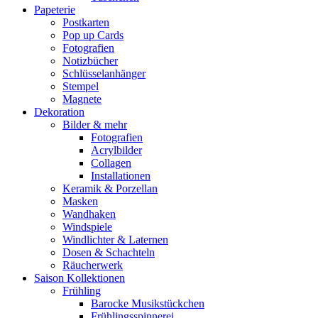
Papeterie
Postkarten
Pop up Cards
Fotografien
Notizbücher
Schlüsselanhänger
Stempel
Magnete
Dekoration
Bilder & mehr
Fotografien
Acrylbilder
Collagen
Installationen
Keramik & Porzellan
Masken
Wandhaken
Windspiele
Windlichter & Laternen
Dosen & Schachteln
Räucherwerk
Saison Kollektionen
Frühling
Barocke Musikstückchen
Frühlingsspinnerei