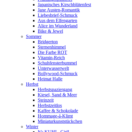
Japanisches Kirschblütenfest
Jane Austen-Romantik
Liebesbrief-Schmuck
Aus dem Elfengarten
Alice im Wunderland
Bike & Jewel
Sommer
Bridgerton
Sternenhimmel
Die Farbe ROT
Vitamin-Reich
Schuhfensterbummel
Unterwasserwelt
Bollywood-Schmuck
Heimat Halle
Herbst
Herbstspaziergang
Kiesel, Sand & Meer
Steinzeit
Herbstzeitlos
Kaffee & Schokolade
Hommage-á-Klimt
Miniaturkunststückchen
Winter
It’s KUHL, Girl!