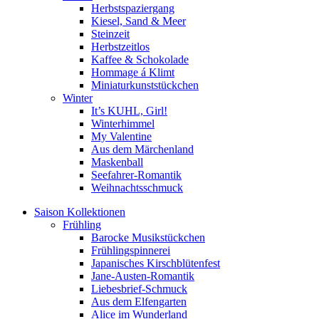
Herbstspaziergang
Kiesel, Sand & Meer
Steinzeit
Herbstzeitlos
Kaffee & Schokolade
Hommage á Klimt
Miniaturkunststückchen
Winter
It’s KUHL, Girl!
Winterhimmel
My Valentine
Aus dem Märchenland
Maskenball
Seefahrer-Romantik
Weihnachtsschmuck
Saison Kollektionen
Frühling
Barocke Musikstückchen
Frühlingspinnerei
Japanisches Kirschblütenfest
Jane-Austen-Romantik
Liebesbrief-Schmuck
Aus dem Elfengarten
Alice im Wunderland