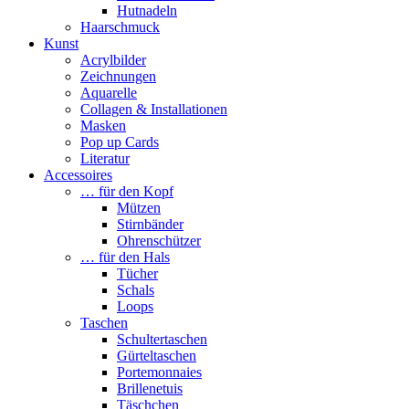
Hutnadeln
Haarschmuck
Kunst
Acrylbilder
Zeichnungen
Aquarelle
Collagen & Installationen
Masken
Pop up Cards
Literatur
Accessoires
… für den Kopf
Mützen
Stirnbänder
Ohrenschützer
… für den Hals
Tücher
Schals
Loops
Taschen
Schultertaschen
Gürteltaschen
Portemonnaies
Brillenetuis
Täschchen