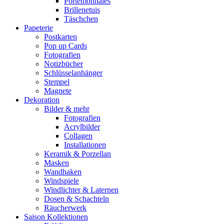
Portemonnaies
Brillenetuis
Täschchen
Papeterie
Postkarten
Pop up Cards
Fotografien
Notizbücher
Schlüsselanhänger
Stempel
Magnete
Dekoration
Bilder & mehr
Fotografien
Acrylbilder
Collagen
Installationen
Keramik & Porzellan
Masken
Wandhaken
Windspiele
Windlichter & Laternen
Dosen & Schachteln
Räucherwerk
Saison Kollektionen