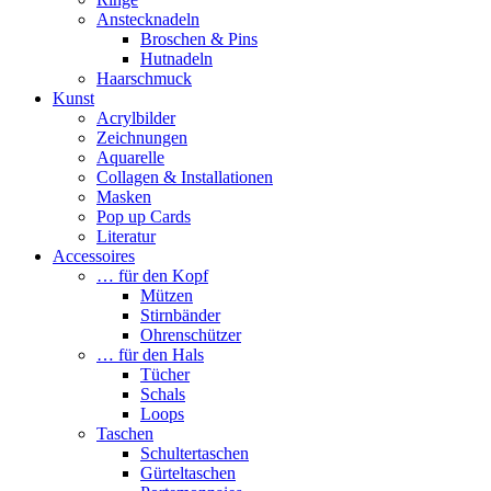
Anstecknadeln
Broschen & Pins
Hutnadeln
Haarschmuck
Kunst
Acrylbilder
Zeichnungen
Aquarelle
Collagen & Installationen
Masken
Pop up Cards
Literatur
Accessoires
… für den Kopf
Mützen
Stirnbänder
Ohrenschützer
… für den Hals
Tücher
Schals
Loops
Taschen
Schultertaschen
Gürteltaschen