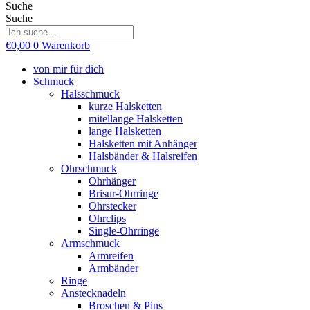
Suche
Suche
€
0,00
0
Warenkorb
von mir für dich
Schmuck
Halsschmuck
kurze Halsketten
mitellange Halsketten
lange Halsketten
Halsketten mit Anhänger
Halsbänder & Halsreifen
Ohrschmuck
Ohrhänger
Brisur-Ohrringe
Ohrstecker
Ohrclips
Single-Ohrringe
Armschmuck
Armreifen
Armbänder
Ringe
Anstecknadeln
Broschen & Pins