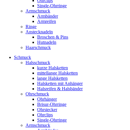
Ohrclips
Single-Ohrringe
Armschmuck
Armbänder
Armreifen
Ringe
Anstecknadeln
Broschen & Pins
Hutnadeln
Haarschmuck
Schmuck
Halsschmuck
kurze Halsketten
mittellange Halsketten
lange Halsketten
Halsketten mit Anhänger
Halsreifen & Halsbänder
Ohrschmuck
Ohrhänger
Brisur-Ohrringe
Ohrstecker
Ohrclips
Single-Ohrringe
Armschmuck