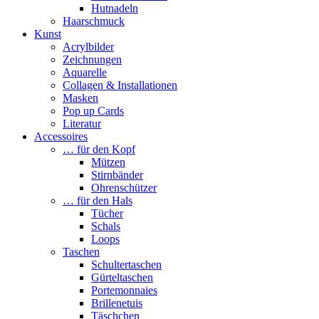
Hutnadeln
Haarschmuck
Kunst
Acrylbilder
Zeichnungen
Aquarelle
Collagen & Installationen
Masken
Pop up Cards
Literatur
Accessoires
… für den Kopf
Mützen
Stirnbänder
Ohrenschützer
… für den Hals
Tücher
Schals
Loops
Taschen
Schultertaschen
Gürteltaschen
Portemonnaies
Brillenetuis
Täschchen