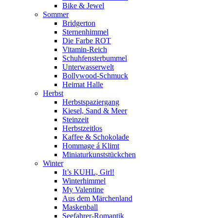
Bike & Jewel
Sommer
Bridgerton
Sternenhimmel
Die Farbe ROT
Vitamin-Reich
Schuhfensterbummel
Unterwasserwelt
Bollywood-Schmuck
Heimat Halle
Herbst
Herbstspaziergang
Kiesel, Sand & Meer
Steinzeit
Herbstzeitlos
Kaffee & Schokolade
Hommage á Klimt
Miniaturkunststückchen
Winter
It’s KUHL, Girl!
Winterhimmel
My Valentine
Aus dem Märchenland
Maskenball
Seefahrer-Romantik