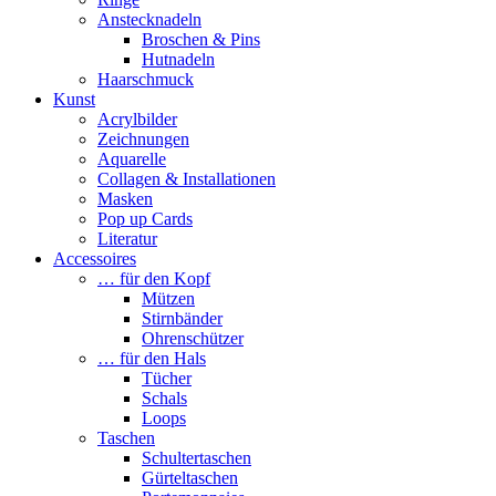
Anstecknadeln
Broschen & Pins
Hutnadeln
Haarschmuck
Kunst
Acrylbilder
Zeichnungen
Aquarelle
Collagen & Installationen
Masken
Pop up Cards
Literatur
Accessoires
… für den Kopf
Mützen
Stirnbänder
Ohrenschützer
… für den Hals
Tücher
Schals
Loops
Taschen
Schultertaschen
Gürteltaschen