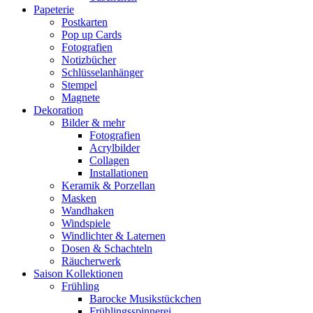
Papeterie
Postkarten
Pop up Cards
Fotografien
Notizbücher
Schlüsselanhänger
Stempel
Magnete
Dekoration
Bilder & mehr
Fotografien
Acrylbilder
Collagen
Installationen
Keramik & Porzellan
Masken
Wandhaken
Windspiele
Windlichter & Laternen
Dosen & Schachteln
Räucherwerk
Saison Kollektionen
Frühling
Barocke Musikstückchen
Frühlingsspinnerei