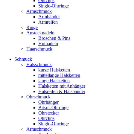
Ohrclips
Single-Ohrringe
Armschmuck
Armbänder
Armreifen
Ringe
Anstecknadeln
Broschen & Pins
Hutnadeln
Haarschmuck
Schmuck
Halsschmuck
kurze Halsketten
mittellange Halsketten
lange Halsketten
Halsketten mit Anhänger
Halsreifen & Halsbänder
Ohrschmuck
Ohrhänger
Brisur-Ohrringe
Ohrstecker
Ohrclips
Single-Ohrringe
Armschmuck