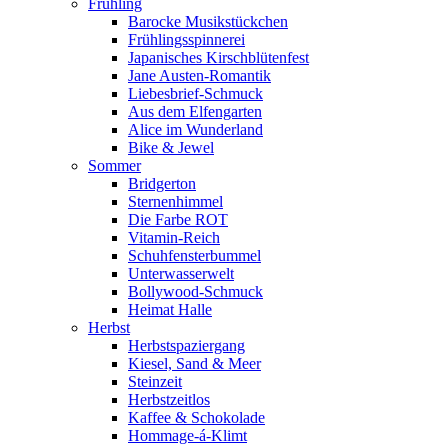
Frühling
Barocke Musikstückchen
Frühlingsspinnerei
Japanisches Kirschblütenfest
Jane Austen-Romantik
Liebesbrief-Schmuck
Aus dem Elfengarten
Alice im Wunderland
Bike & Jewel
Sommer
Bridgerton
Sternenhimmel
Die Farbe ROT
Vitamin-Reich
Schuhfensterbummel
Unterwasserwelt
Bollywood-Schmuck
Heimat Halle
Herbst
Herbstspaziergang
Kiesel, Sand & Meer
Steinzeit
Herbstzeitlos
Kaffee & Schokolade
Hommage-á-Klimt