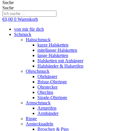
Suche
Suche
€
0,00
0
Warenkorb
von mir für dich
Schmuck
Halsschmuck
kurze Halsketten
mitellange Halsketten
lange Halsketten
Halsketten mit Anhänger
Halsbänder & Halsreifen
Ohrschmuck
Ohrhänger
Brisur-Ohrringe
Ohrstecker
Ohrclips
Single-Ohrringe
Armschmuck
Armreifen
Armbänder
Ringe
Anstecknadeln
Broschen & Pins