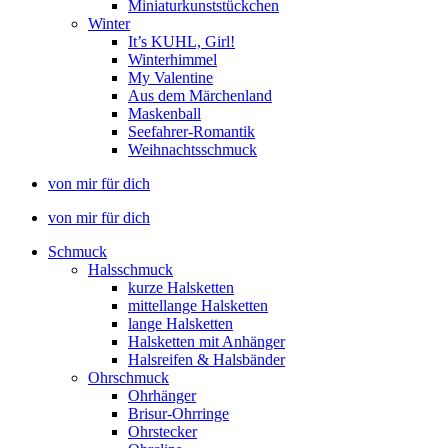
Miniaturkunststückchen
Winter
It’s KUHL, Girl!
Winterhimmel
My Valentine
Aus dem Märchenland
Maskenball
Seefahrer-Romantik
Weihnachtsschmuck
von mir für dich
von mir für dich
Schmuck
Halsschmuck
kurze Halsketten
mittellange Halsketten
lange Halsketten
Halsketten mit Anhänger
Halsreifen & Halsbänder
Ohrschmuck
Ohrhänger
Brisur-Ohrringe
Ohrstecker