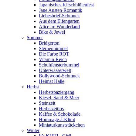
Japanisches Kirschblütenfest
Jane Austen-Romantik
Liebesbrief-Schmuck
Aus dem Elfengarten
Alice im Wunderland
Bike & Jewel
Sommer
Bridgerton
Sternenhimmel
Die Farbe ROT
Vitamin-Reich
Schuhfensterbummel
Unterwasserwelt
Bollywood-Schmuck
Heimat Halle
Herbst
Herbstspaziergang
Kiesel, Sand & Meer
Steinzeit
Herbstzeitlos
Kaffee & Schokolade
Hommage-á-Klimt
Miniaturkunststückchen
Winter
It’s KUHL, Girl!