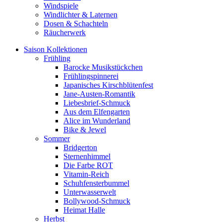
Windspiele
Windlichter & Laternen
Dosen & Schachteln
Räucherwerk
Saison Kollektionen
Frühling
Barocke Musikstückchen
Frühlingspinnerei
Japanisches Kirschblütenfest
Jane-Austen-Romantik
Liebesbrief-Schmuck
Aus dem Elfengarten
Alice im Wunderland
Bike & Jewel
Sommer
Bridgerton
Sternenhimmel
Die Farbe ROT
Vitamin-Reich
Schuhfensterbummel
Unterwasserwelt
Bollywood-Schmuck
Heimat Halle
Herbst