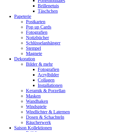
Portemonnaies
Brillenetuis
Täschchen
Papeterie
Postkarten
Pop up Cards
Fotografien
Notizbücher
Schlüsselanhänger
Stempel
Magnete
Dekoration
Bilder & mehr
Fotografien
Acrylbilder
Collagen
Installationen
Keramik & Porzellan
Masken
Wandhaken
Windspiele
Windlichter & Laternen
Dosen & Schachteln
Räucherwerk
Saison Kollektionen