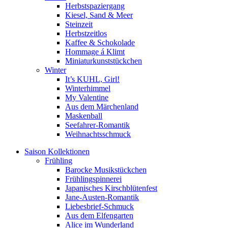
Herbstspaziergang
Kiesel, Sand & Meer
Steinzeit
Herbstzeitlos
Kaffee & Schokolade
Hommage á Klimt
Miniaturkunststückchen
Winter
It’s KUHL, Girl!
Winterhimmel
My Valentine
Aus dem Märchenland
Maskenball
Seefahrer-Romantik
Weihnachtsschmuck
Saison Kollektionen
Frühling
Barocke Musikstückchen
Frühlingspinnerei
Japanisches Kirschblütenfest
Jane-Austen-Romantik
Liebesbrief-Schmuck
Aus dem Elfengarten
Alice im Wunderland