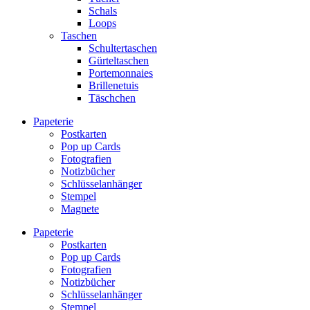
Schals
Loops
Taschen
Schultertaschen
Gürteltaschen
Portemonnaies
Brillenetuis
Täschchen
Papeterie
Postkarten
Pop up Cards
Fotografien
Notizbücher
Schlüsselanhänger
Stempel
Magnete
Papeterie
Postkarten
Pop up Cards
Fotografien
Notizbücher
Schlüsselanhänger
Stempel