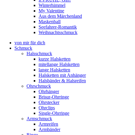
Winterhimmel
My Valentine
Aus dem Märchenland
Maskenball
Seefahrer-Romantik
Weihnachtsschmuck
von mir für dich
Schmuck
Halsschmuck
kurze Halsketten
mitellange Halsketten
lange Halsketten
Halsketten mit Anhänger
Halsbänder & Halsreifen
Ohrschmuck
Ohrhänger
Brisur-Ohrringe
Ohrstecker
Ohrclips
Single-Ohrringe
Armschmuck
Armreifen
Armbänder
Ringe