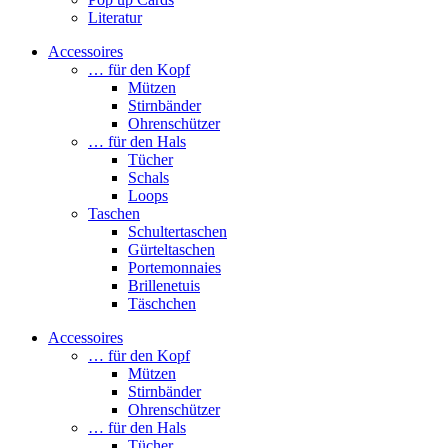
Literatur
Accessoires
… für den Kopf
Mützen
Stirnbänder
Ohrenschützer
… für den Hals
Tücher
Schals
Loops
Taschen
Schultertaschen
Gürteltaschen
Portemonnaies
Brillenetuis
Täschchen
Accessoires
… für den Kopf
Mützen
Stirnbänder
Ohrenschützer
… für den Hals
Tücher