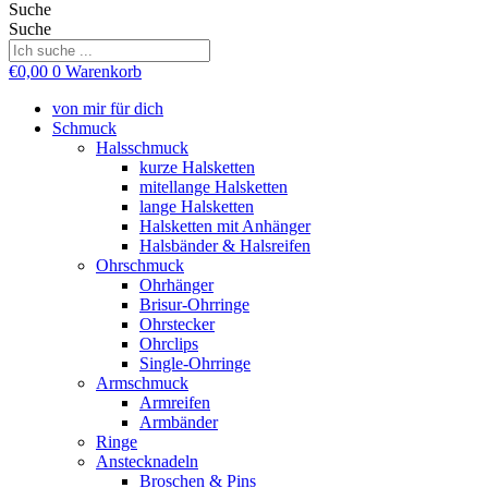
Suche
Suche
€
0,00
0
Warenkorb
von mir für dich
Schmuck
Halsschmuck
kurze Halsketten
mitellange Halsketten
lange Halsketten
Halsketten mit Anhänger
Halsbänder & Halsreifen
Ohrschmuck
Ohrhänger
Brisur-Ohrringe
Ohrstecker
Ohrclips
Single-Ohrringe
Armschmuck
Armreifen
Armbänder
Ringe
Anstecknadeln
Broschen & Pins