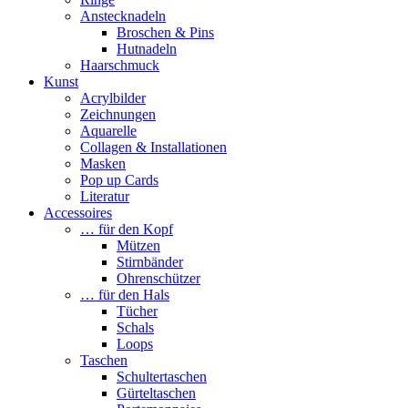
Anstecknadeln
Broschen & Pins
Hutnadeln
Haarschmuck
Kunst
Acrylbilder
Zeichnungen
Aquarelle
Collagen & Installationen
Masken
Pop up Cards
Literatur
Accessoires
… für den Kopf
Mützen
Stirnbänder
Ohrenschützer
… für den Hals
Tücher
Schals
Loops
Taschen
Schultertaschen
Gürteltaschen