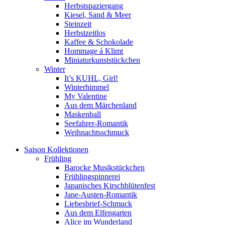
Herbstspaziergang
Kiesel, Sand & Meer
Steinzeit
Herbstzeitlos
Kaffee & Schokolade
Hommage á Klimt
Miniaturkunststückchen
Winter
It’s KUHL, Girl!
Winterhimmel
My Valentine
Aus dem Märchenland
Maskenball
Seefahrer-Romantik
Weihnachtsschmuck
Saison Kollektionen
Frühling
Barocke Musikstückchen
Frühlingspinnerei
Japanisches Kirschblütenfest
Jane-Austen-Romantik
Liebesbrief-Schmuck
Aus dem Elfengarten
Alice im Wunderland