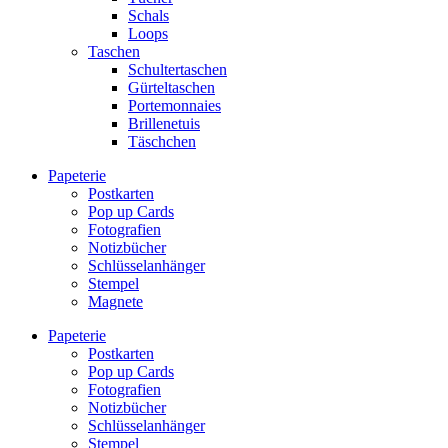
Schals
Loops
Taschen
Schultertaschen
Gürteltaschen
Portemonnaies
Brillenetuis
Täschchen
Papeterie
Postkarten
Pop up Cards
Fotografien
Notizbücher
Schlüsselanhänger
Stempel
Magnete
Papeterie
Postkarten
Pop up Cards
Fotografien
Notizbücher
Schlüsselanhänger
Stempel