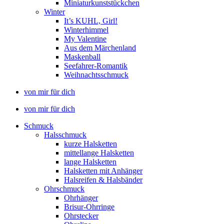
Miniaturkunststückchen
Winter
It’s KUHL, Girl!
Winterhimmel
My Valentine
Aus dem Märchenland
Maskenball
Seefahrer-Romantik
Weihnachtsschmuck
von mir für dich
von mir für dich
Schmuck
Halsschmuck
kurze Halsketten
mittellange Halsketten
lange Halsketten
Halsketten mit Anhänger
Halsreifen & Halsbänder
Ohrschmuck
Ohrhänger
Brisur-Ohrringe
Ohrstecker