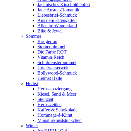
Japanisches Kirschblütenfest
Jane Austen-Romantik
Liebesbrief-Schmuck
Aus dem Elfengarten
Alice im Wunderland
Bike & Jewel
Sommer
Bridgerton
Sternenhimmel
Die Farbe ROT
Vitamin-Reich
Schuhfensterbummel
Unterwasserwelt
Bollywood-Schmuck
Heimat Halle
Herbst
Herbstspaziergang
Kiesel, Sand & Meer
Steinzeit
Herbstzeitlos
Kaffee & Schokolade
Hommage-á-Klimt
Miniaturkunststückchen
Winter
It’s KUHL, Girl!