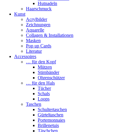
Hutnadeln
Haarschmuck
Kunst
Acrylbilder
Zeichnungen
Aquarelle
Collagen & Installationen
Masken
Pop up Cards
Literatur
Accessoires
… für den Kopf
Mützen
Stirnbänder
Ohrenschützer
… für den Hals
Tücher
Schals
Loops
Taschen
Schultertaschen
Gürteltaschen
Portemonnaies
Brillenetuis
Täschchen