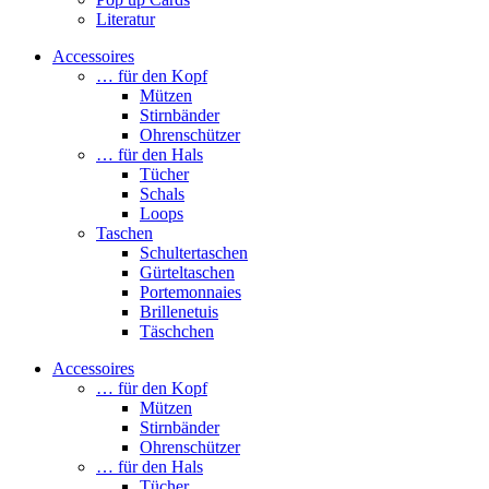
Literatur
Accessoires
… für den Kopf
Mützen
Stirnbänder
Ohrenschützer
… für den Hals
Tücher
Schals
Loops
Taschen
Schultertaschen
Gürteltaschen
Portemonnaies
Brillenetuis
Täschchen
Accessoires
… für den Kopf
Mützen
Stirnbänder
Ohrenschützer
… für den Hals
Tücher