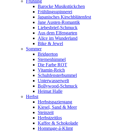
Frühling
Barocke Musikstückchen
Frühlingsspinnerei
Japanisches Kirschblütenfest
Jane Austen-Romantik
Liebesbrief-Schmuck
Aus dem Elfengarten
Alice im Wunderland
Bike & Jewel
Sommer
Bridgerton
Sternenhimmel
Die Farbe ROT
Vitamin-Reich
Schuhfensterbummel
Unterwasserwelt
Bollywood-Schmuck
Heimat Halle
Herbst
Herbstspaziergang
Kiesel, Sand & Meer
Steinzeit
Herbstzeitlos
Kaffee & Schokolade
Hommage-á-Klimt