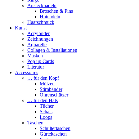
Anstecknadeln
Broschen & Pins
Hutnadeln
Haarschmuck
Kunst
Acrylbilder
Zeichnungen
Aquarelle
Collagen & Installationen
Masken
Pop up Cards
Literatur
Accessoires
… für den Kopf
Mützen
Stirnbänder
Ohrenschützer
… für den Hals
Tücher
Schals
Loops
Taschen
Schultertaschen
Gürteltaschen