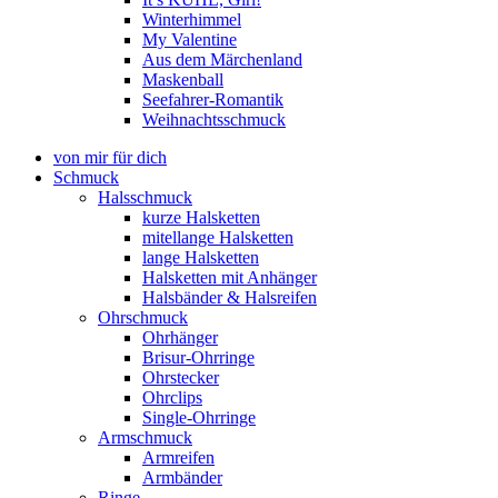
Winterhimmel
My Valentine
Aus dem Märchenland
Maskenball
Seefahrer-Romantik
Weihnachtsschmuck
von mir für dich
Schmuck
Halsschmuck
kurze Halsketten
mitellange Halsketten
lange Halsketten
Halsketten mit Anhänger
Halsbänder & Halsreifen
Ohrschmuck
Ohrhänger
Brisur-Ohrringe
Ohrstecker
Ohrclips
Single-Ohrringe
Armschmuck
Armreifen
Armbänder
Ringe