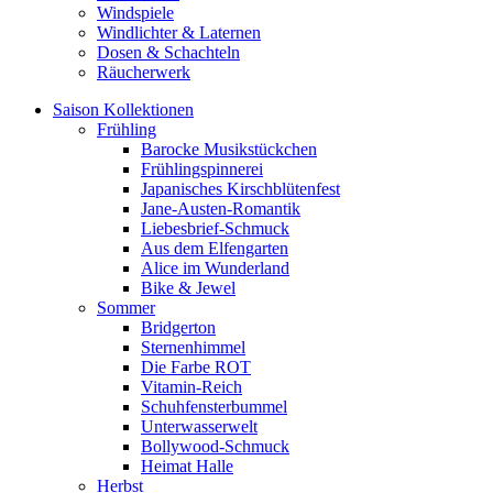
Windspiele
Windlichter & Laternen
Dosen & Schachteln
Räucherwerk
Saison Kollektionen
Frühling
Barocke Musikstückchen
Frühlingspinnerei
Japanisches Kirschblütenfest
Jane-Austen-Romantik
Liebesbrief-Schmuck
Aus dem Elfengarten
Alice im Wunderland
Bike & Jewel
Sommer
Bridgerton
Sternenhimmel
Die Farbe ROT
Vitamin-Reich
Schuhfensterbummel
Unterwasserwelt
Bollywood-Schmuck
Heimat Halle
Herbst