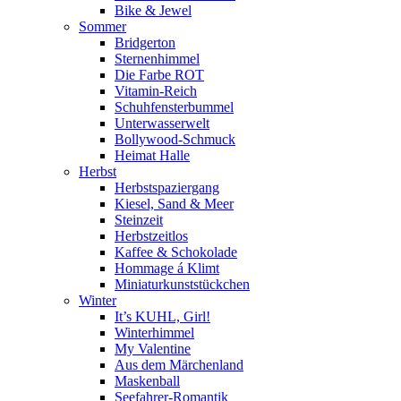
Bike & Jewel
Sommer
Bridgerton
Sternenhimmel
Die Farbe ROT
Vitamin-Reich
Schuhfensterbummel
Unterwasserwelt
Bollywood-Schmuck
Heimat Halle
Herbst
Herbstspaziergang
Kiesel, Sand & Meer
Steinzeit
Herbstzeitlos
Kaffee & Schokolade
Hommage á Klimt
Miniaturkunststückchen
Winter
It’s KUHL, Girl!
Winterhimmel
My Valentine
Aus dem Märchenland
Maskenball
Seefahrer-Romantik