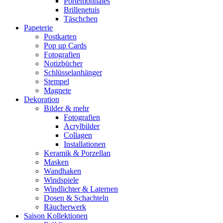
Portemonnaies
Brillenetuis
Täschchen
Papeterie
Postkarten
Pop up Cards
Fotografien
Notizbücher
Schlüsselanhänger
Stempel
Magnete
Dekoration
Bilder & mehr
Fotografien
Acrylbilder
Collagen
Installationen
Keramik & Porzellan
Masken
Wandhaken
Windspiele
Windlichter & Laternen
Dosen & Schachteln
Räucherwerk
Saison Kollektionen