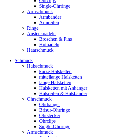
Ohrclips
Single-Ohrringe
Armschmuck
Armbänder
Armreifen
Ringe
Anstecknadeln
Broschen & Pins
Hutnadeln
Haarschmuck
Schmuck
Halsschmuck
kurze Halsketten
mittellange Halsketten
lange Halsketten
Halsketten mit Anhänger
Halsreifen & Halsbänder
Ohrschmuck
Ohrhänger
Brisur-Ohrringe
Ohrstecker
Ohrclips
Single-Ohrringe
Armschmuck