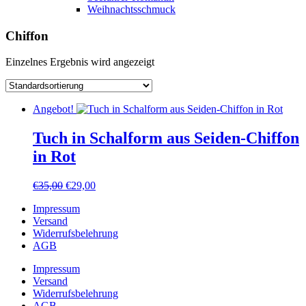
Weihnachtsschmuck
Chiffon
Einzelnes Ergebnis wird angezeigt
Angebot!
Tuch in Schalform aus Seiden-Chiffon
in Rot
Ursprünglicher
Aktueller
€
35,00
€
29,00
Preis
Preis
Impressum
war:
ist:
Versand
€35,00
€29,00.
Widerrufsbelehrung
AGB
Impressum
Versand
Widerrufsbelehrung
AGB