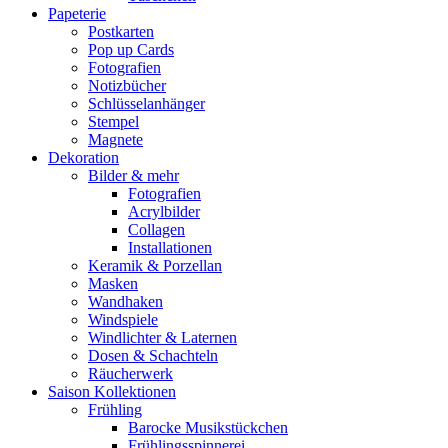
Papeterie
Postkarten
Pop up Cards
Fotografien
Notizbücher
Schlüsselanhänger
Stempel
Magnete
Dekoration
Bilder & mehr
Fotografien
Acrylbilder
Collagen
Installationen
Keramik & Porzellan
Masken
Wandhaken
Windspiele
Windlichter & Laternen
Dosen & Schachteln
Räucherwerk
Saison Kollektionen
Frühling
Barocke Musikstückchen
Frühlingsspinnerei