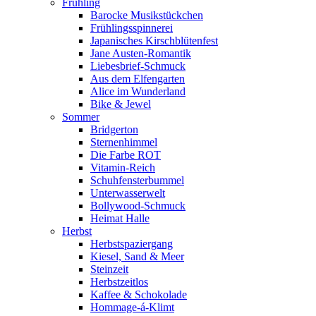
Frühling
Barocke Musikstückchen
Frühlingsspinnerei
Japanisches Kirschblütenfest
Jane Austen-Romantik
Liebesbrief-Schmuck
Aus dem Elfengarten
Alice im Wunderland
Bike & Jewel
Sommer
Bridgerton
Sternenhimmel
Die Farbe ROT
Vitamin-Reich
Schuhfensterbummel
Unterwasserwelt
Bollywood-Schmuck
Heimat Halle
Herbst
Herbstspaziergang
Kiesel, Sand & Meer
Steinzeit
Herbstzeitlos
Kaffee & Schokolade
Hommage-á-Klimt