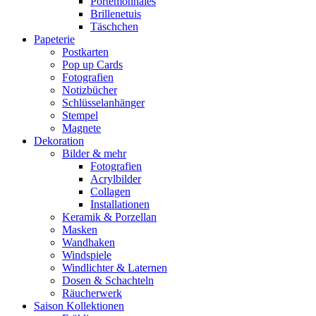
Portemonnaies
Brillenetuis
Täschchen
Papeterie
Postkarten
Pop up Cards
Fotografien
Notizbücher
Schlüsselanhänger
Stempel
Magnete
Dekoration
Bilder & mehr
Fotografien
Acrylbilder
Collagen
Installationen
Keramik & Porzellan
Masken
Wandhaken
Windspiele
Windlichter & Laternen
Dosen & Schachteln
Räucherwerk
Saison Kollektionen