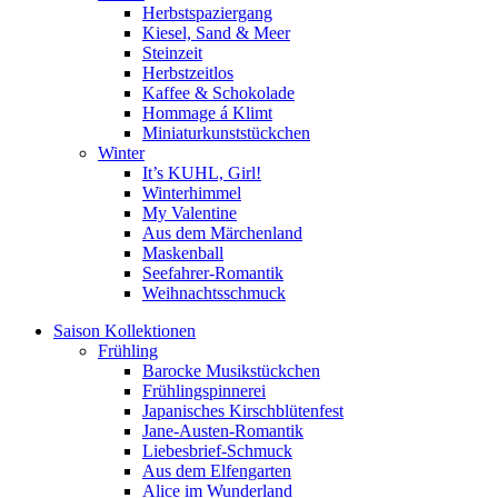
Herbstspaziergang
Kiesel, Sand & Meer
Steinzeit
Herbstzeitlos
Kaffee & Schokolade
Hommage á Klimt
Miniaturkunststückchen
Winter
It’s KUHL, Girl!
Winterhimmel
My Valentine
Aus dem Märchenland
Maskenball
Seefahrer-Romantik
Weihnachtsschmuck
Saison Kollektionen
Frühling
Barocke Musikstückchen
Frühlingspinnerei
Japanisches Kirschblütenfest
Jane-Austen-Romantik
Liebesbrief-Schmuck
Aus dem Elfengarten
Alice im Wunderland