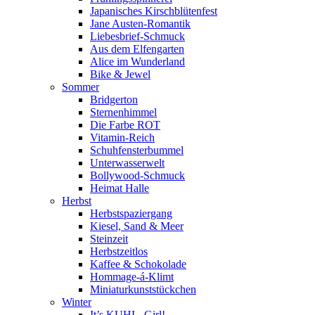
Japanisches Kirschblütenfest
Jane Austen-Romantik
Liebesbrief-Schmuck
Aus dem Elfengarten
Alice im Wunderland
Bike & Jewel
Sommer
Bridgerton
Sternenhimmel
Die Farbe ROT
Vitamin-Reich
Schuhfensterbummel
Unterwasserwelt
Bollywood-Schmuck
Heimat Halle
Herbst
Herbstspaziergang
Kiesel, Sand & Meer
Steinzeit
Herbstzeitlos
Kaffee & Schokolade
Hommage-á-Klimt
Miniaturkunststückchen
Winter
It’s KUHL, Girl!