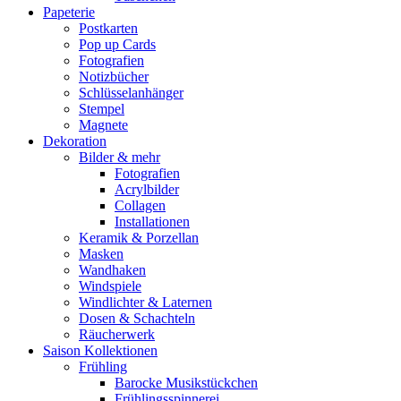
Papeterie
Postkarten
Pop up Cards
Fotografien
Notizbücher
Schlüsselanhänger
Stempel
Magnete
Dekoration
Bilder & mehr
Fotografien
Acrylbilder
Collagen
Installationen
Keramik & Porzellan
Masken
Wandhaken
Windspiele
Windlichter & Laternen
Dosen & Schachteln
Räucherwerk
Saison Kollektionen
Frühling
Barocke Musikstückchen
Frühlingsspinnerei