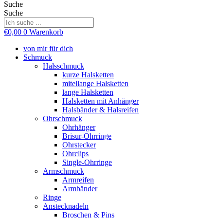
Suche
Suche
€
0,00
0
Warenkorb
von mir für dich
Schmuck
Halsschmuck
kurze Halsketten
mitellange Halsketten
lange Halsketten
Halsketten mit Anhänger
Halsbänder & Halsreifen
Ohrschmuck
Ohrhänger
Brisur-Ohrringe
Ohrstecker
Ohrclips
Single-Ohrringe
Armschmuck
Armreifen
Armbänder
Ringe
Anstecknadeln
Broschen & Pins