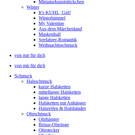
Miniaturkunststückchen
Winter
It’s KUHL, Girl!
Winterhimmel
My Valentine
Aus dem Märchenland
Maskenball
Seefahrer-Romantik
Weihnachtsschmuck
von mir für dich
von mir für dich
Schmuck
Halsschmuck
kurze Halsketten
mittellange Halsketten
lange Halsketten
Halsketten mit Anhänger
Halsreifen & Halsbänder
Ohrschmuck
Ohrhänger
Brisur-Ohrringe
Ohrstecker