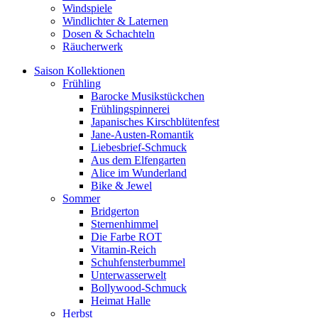
Windspiele
Windlichter & Laternen
Dosen & Schachteln
Räucherwerk
Saison Kollektionen
Frühling
Barocke Musikstückchen
Frühlingspinnerei
Japanisches Kirschblütenfest
Jane-Austen-Romantik
Liebesbrief-Schmuck
Aus dem Elfengarten
Alice im Wunderland
Bike & Jewel
Sommer
Bridgerton
Sternenhimmel
Die Farbe ROT
Vitamin-Reich
Schuhfensterbummel
Unterwasserwelt
Bollywood-Schmuck
Heimat Halle
Herbst