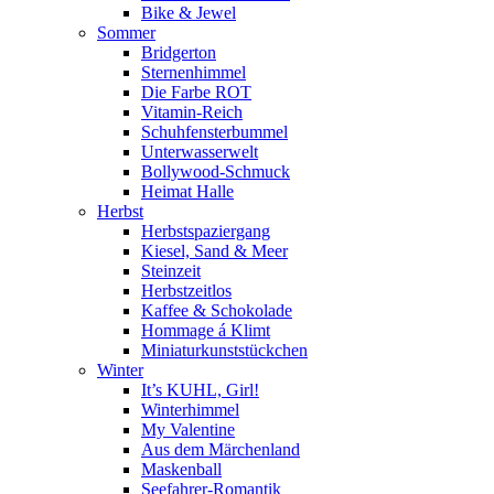
Bike & Jewel
Sommer
Bridgerton
Sternenhimmel
Die Farbe ROT
Vitamin-Reich
Schuhfensterbummel
Unterwasserwelt
Bollywood-Schmuck
Heimat Halle
Herbst
Herbstspaziergang
Kiesel, Sand & Meer
Steinzeit
Herbstzeitlos
Kaffee & Schokolade
Hommage á Klimt
Miniaturkunststückchen
Winter
It’s KUHL, Girl!
Winterhimmel
My Valentine
Aus dem Märchenland
Maskenball
Seefahrer-Romantik