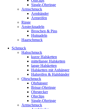
Ohrclips
Single-Ohrringe
Armschmuck
Armbänder
Armreifen
Ringe
Anstecknadeln
Broschen & Pins
Hutnadeln
Haarschmuck
Schmuck
Halsschmuck
kurze Halsketten
mittellange Halsketten
lange Halsketten
Halsketten mit Anhänger
Halsreifen & Halsbänder
Ohrschmuck
Ohrhänger
Brisur-Ohrringe
Ohrstecker
Ohrclips
Single-Ohrringe
Armschmuck