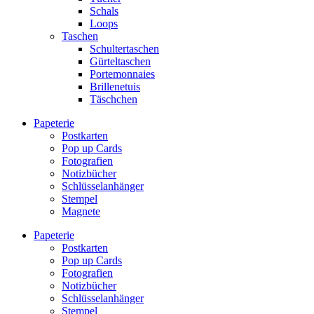
Schals
Loops
Taschen
Schultertaschen
Gürteltaschen
Portemonnaies
Brillenetuis
Täschchen
Papeterie
Postkarten
Pop up Cards
Fotografien
Notizbücher
Schlüsselanhänger
Stempel
Magnete
Papeterie
Postkarten
Pop up Cards
Fotografien
Notizbücher
Schlüsselanhänger
Stempel