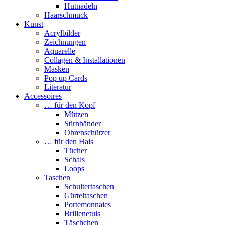
Hutnadeln
Haarschmuck
Kunst
Acrylbilder
Zeichnungen
Aquarelle
Collagen & Installationen
Masken
Pop up Cards
Literatur
Accessoires
… für den Kopf
Mützen
Stirnbänder
Ohrenschützer
… für den Hals
Tücher
Schals
Loops
Taschen
Schultertaschen
Gürteltaschen
Portemonnaies
Brillenetuis
Täschchen