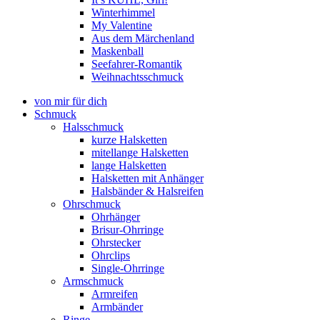
Winterhimmel
My Valentine
Aus dem Märchenland
Maskenball
Seefahrer-Romantik
Weihnachtsschmuck
von mir für dich
Schmuck
Halsschmuck
kurze Halsketten
mitellange Halsketten
lange Halsketten
Halsketten mit Anhänger
Halsbänder & Halsreifen
Ohrschmuck
Ohrhänger
Brisur-Ohrringe
Ohrstecker
Ohrclips
Single-Ohrringe
Armschmuck
Armreifen
Armbänder
Ringe