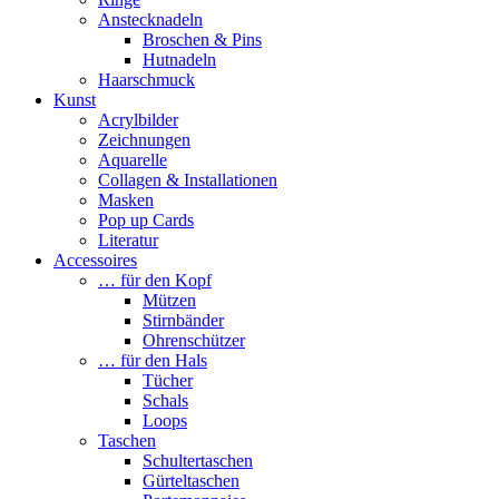
Anstecknadeln
Broschen & Pins
Hutnadeln
Haarschmuck
Kunst
Acrylbilder
Zeichnungen
Aquarelle
Collagen & Installationen
Masken
Pop up Cards
Literatur
Accessoires
… für den Kopf
Mützen
Stirnbänder
Ohrenschützer
… für den Hals
Tücher
Schals
Loops
Taschen
Schultertaschen
Gürteltaschen