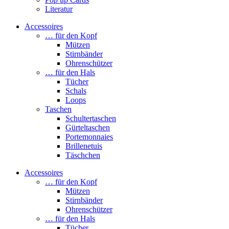
Literatur
Accessoires
… für den Kopf
Mützen
Stirnbänder
Ohrenschützer
… für den Hals
Tücher
Schals
Loops
Taschen
Schultertaschen
Gürteltaschen
Portemonnaies
Brillenetuis
Täschchen
Accessoires
… für den Kopf
Mützen
Stirnbänder
Ohrenschützer
… für den Hals
Tücher