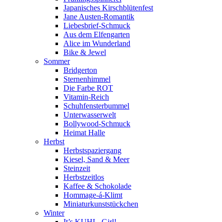
Japanisches Kirschblütenfest
Jane Austen-Romantik
Liebesbrief-Schmuck
Aus dem Elfengarten
Alice im Wunderland
Bike & Jewel
Sommer
Bridgerton
Sternenhimmel
Die Farbe ROT
Vitamin-Reich
Schuhfensterbummel
Unterwasserwelt
Bollywood-Schmuck
Heimat Halle
Herbst
Herbstspaziergang
Kiesel, Sand & Meer
Steinzeit
Herbstzeitlos
Kaffee & Schokolade
Hommage-á-Klimt
Miniaturkunststückchen
Winter
It’s KUHL, Girl!