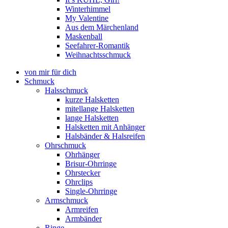
Winterhimmel
My Valentine
Aus dem Märchenland
Maskenball
Seefahrer-Romantik
Weihnachtsschmuck
von mir für dich
Schmuck
Halsschmuck
kurze Halsketten
mitellange Halsketten
lange Halsketten
Halsketten mit Anhänger
Halsbänder & Halsreifen
Ohrschmuck
Ohrhänger
Brisur-Ohrringe
Ohrstecker
Ohrclips
Single-Ohrringe
Armschmuck
Armreifen
Armbänder
Ringe