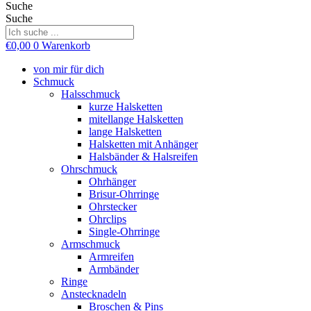
Suche
Suche
€
0,00
0
Warenkorb
von mir für dich
Schmuck
Halsschmuck
kurze Halsketten
mitellange Halsketten
lange Halsketten
Halsketten mit Anhänger
Halsbänder & Halsreifen
Ohrschmuck
Ohrhänger
Brisur-Ohrringe
Ohrstecker
Ohrclips
Single-Ohrringe
Armschmuck
Armreifen
Armbänder
Ringe
Anstecknadeln
Broschen & Pins