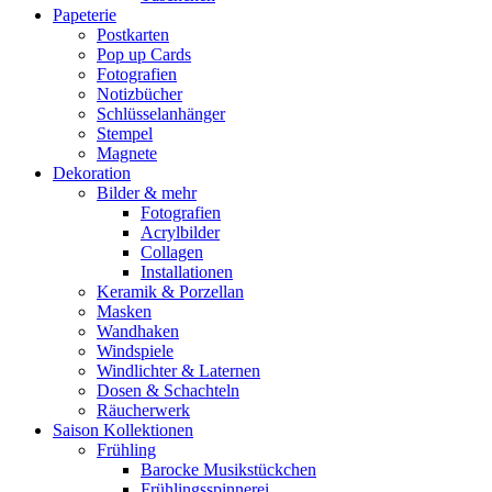
Papeterie
Postkarten
Pop up Cards
Fotografien
Notizbücher
Schlüsselanhänger
Stempel
Magnete
Dekoration
Bilder & mehr
Fotografien
Acrylbilder
Collagen
Installationen
Keramik & Porzellan
Masken
Wandhaken
Windspiele
Windlichter & Laternen
Dosen & Schachteln
Räucherwerk
Saison Kollektionen
Frühling
Barocke Musikstückchen
Frühlingsspinnerei