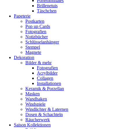
Portemonnaies
Brillenetuis
Täschchen
Papeterie
Postkarten
Pop up Cards
Fotografien
Notizbücher
Schlüsselanhänger
Stempel
Magnete
Dekoration
Bilder & mehr
Fotografien
Acrylbilder
Collagen
Installationen
Keramik & Porzellan
Masken
Wandhaken
Windspiele
Windlichter & Laternen
Dosen & Schachteln
Räucherwerk
Saison Kollektionen