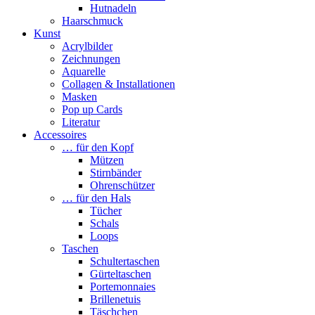
Hutnadeln
Haarschmuck
Kunst
Acrylbilder
Zeichnungen
Aquarelle
Collagen & Installationen
Masken
Pop up Cards
Literatur
Accessoires
… für den Kopf
Mützen
Stirnbänder
Ohrenschützer
… für den Hals
Tücher
Schals
Loops
Taschen
Schultertaschen
Gürteltaschen
Portemonnaies
Brillenetuis
Täschchen