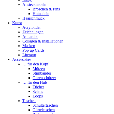
Anstecknadeln
Broschen & Pins
Hutnadeln
Haarschmuck
Kunst
Acrylbilder
Zeichnungen
Aquarelle
Collagen & Installationen
Masken
Pop up Cards
Literatur
Accessoires
… für den Kopf
Mützen
Stirnbänder
Ohrenschützer
… für den Hals
Tücher
Schals
Loops
Taschen
Schultertaschen
Gürteltaschen