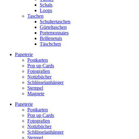
Schals
Loops
Taschen
Schultertaschen
Gürteltaschen
Portemonnaies
Brillenetuis
Täschchen
Papeterie
Postkarten
Pop up Cards
Fotografien
Notizbücher
Schlüsselanhänger
Stempel
Magnete
Papeterie
Postkarten
Pop up Cards
Fotografien
Notizbücher
Schlüsselanhänger
Stempel