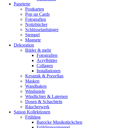
Papeterie
Postkarten
Pop up Cards
Fotografien
Notizbücher
Schlüsselanhänger
Stempel
Magnete
Dekoration
Bilder & mehr
Fotografien
Acrylbilder
Collagen
Installationen
Keramik & Porzellan
Masken
Wandhaken
Windspiele
Windlichter & Laternen
Dosen & Schachteln
Räucherwerk
Saison Kollektionen
Frühling
Barocke Musikstückchen
Frühlingsspinnerei