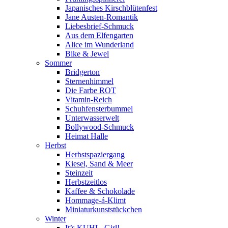
Japanisches Kirschblütenfest
Jane Austen-Romantik
Liebesbrief-Schmuck
Aus dem Elfengarten
Alice im Wunderland
Bike & Jewel
Sommer
Bridgerton
Sternenhimmel
Die Farbe ROT
Vitamin-Reich
Schuhfensterbummel
Unterwasserwelt
Bollywood-Schmuck
Heimat Halle
Herbst
Herbstspaziergang
Kiesel, Sand & Meer
Steinzeit
Herbstzeitlos
Kaffee & Schokolade
Hommage-á-Klimt
Miniaturkunststückchen
Winter
It’s KUHL, Girl!