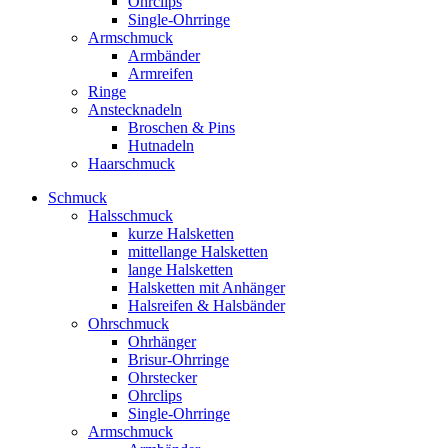
Ohrclips
Single-Ohrringe
Armschmuck
Armbänder
Armreifen
Ringe
Anstecknadeln
Broschen & Pins
Hutnadeln
Haarschmuck
Schmuck
Halsschmuck
kurze Halsketten
mittellange Halsketten
lange Halsketten
Halsketten mit Anhänger
Halsreifen & Halsbänder
Ohrschmuck
Ohrhänger
Brisur-Ohrringe
Ohrstecker
Ohrclips
Single-Ohrringe
Armschmuck