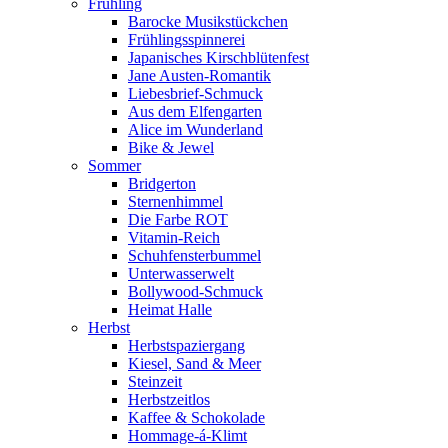
Frühling
Barocke Musikstückchen
Frühlingsspinnerei
Japanisches Kirschblütenfest
Jane Austen-Romantik
Liebesbrief-Schmuck
Aus dem Elfengarten
Alice im Wunderland
Bike & Jewel
Sommer
Bridgerton
Sternenhimmel
Die Farbe ROT
Vitamin-Reich
Schuhfensterbummel
Unterwasserwelt
Bollywood-Schmuck
Heimat Halle
Herbst
Herbstspaziergang
Kiesel, Sand & Meer
Steinzeit
Herbstzeitlos
Kaffee & Schokolade
Hommage-á-Klimt