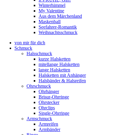
Winterhimmel
My Valentine
Aus dem Märchenland
Maskenball
Seefahrer-Romantik
Weihnachtsschmuck
von mir für dich
Schmuck
Halsschmuck
kurze Halsketten
mitellange Halsketten
lange Halsketten
Halsketten mit Anhänger
Halsbänder & Halsreifen
Ohrschmuck
Ohrhänger
Brisur-Ohrringe
Ohrstecker
Ohrclips
Single-Ohrringe
Armschmuck
Armreifen
Armbänder
Ringe