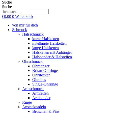
Suche
Suche
€
0,00
0
Warenkorb
von mir für dich
Schmuck
Halsschmuck
kurze Halsketten
mitellange Halsketten
lange Halsketten
Halsketten mit Anhänger
Halsbänder & Halsreifen
Ohrschmuck
Ohrhänger
Brisur-Ohrringe
Ohrstecker
Ohrclips
Single-Ohrringe
Armschmuck
Armreifen
Armbänder
Ringe
Anstecknadeln
Broschen & Pins