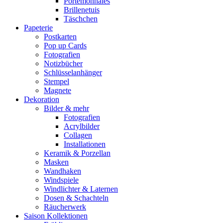
Portemonnaies
Brillenetuis
Täschchen
Papeterie
Postkarten
Pop up Cards
Fotografien
Notizbücher
Schlüsselanhänger
Stempel
Magnete
Dekoration
Bilder & mehr
Fotografien
Acrylbilder
Collagen
Installationen
Keramik & Porzellan
Masken
Wandhaken
Windspiele
Windlichter & Laternen
Dosen & Schachteln
Räucherwerk
Saison Kollektionen