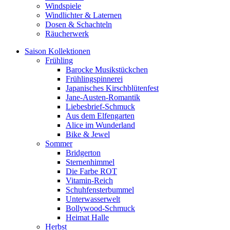
Windspiele
Windlichter & Laternen
Dosen & Schachteln
Räucherwerk
Saison Kollektionen
Frühling
Barocke Musikstückchen
Frühlingspinnerei
Japanisches Kirschblütenfest
Jane-Austen-Romantik
Liebesbrief-Schmuck
Aus dem Elfengarten
Alice im Wunderland
Bike & Jewel
Sommer
Bridgerton
Sternenhimmel
Die Farbe ROT
Vitamin-Reich
Schuhfensterbummel
Unterwasserwelt
Bollywood-Schmuck
Heimat Halle
Herbst