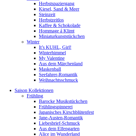
Herbstspaziergang
Kiesel, Sand & Meer
Steinzeit
Herbstzeitlos
Kaffee & Schokolade
Hommage á Klimt
Miniaturkunststückchen
Winter
It’s KUHL, Girl!
Winterhimmel
My Valentine
Aus dem Märchenland
Maskenball
Seefahrer-Romantik
Weihnachtsschmuck
Saison Kollektionen
Frühling
Barocke Musikstückchen
Frühlingspinnerei
Japanisches Kirschblütenfest
Jane-Austen-Romantik
Liebesbrief-Schmuck
Aus dem Elfengarten
Alice im Wunderland