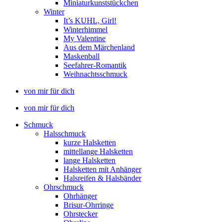
Miniaturkunststückchen
Winter
It’s KUHL, Girl!
Winterhimmel
My Valentine
Aus dem Märchenland
Maskenball
Seefahrer-Romantik
Weihnachtsschmuck
von mir für dich
von mir für dich
Schmuck
Halsschmuck
kurze Halsketten
mittellange Halsketten
lange Halsketten
Halsketten mit Anhänger
Halsreifen & Halsbänder
Ohrschmuck
Ohrhänger
Brisur-Ohrringe
Ohrstecker