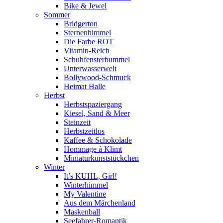
Bike & Jewel
Sommer
Bridgerton
Sternenhimmel
Die Farbe ROT
Vitamin-Reich
Schuhfensterbummel
Unterwasserwelt
Bollywood-Schmuck
Heimat Halle
Herbst
Herbstspaziergang
Kiesel, Sand & Meer
Steinzeit
Herbstzeitlos
Kaffee & Schokolade
Hommage á Klimt
Miniaturkunststückchen
Winter
It’s KUHL, Girl!
Winterhimmel
My Valentine
Aus dem Märchenland
Maskenball
Seefahrer-Romantik