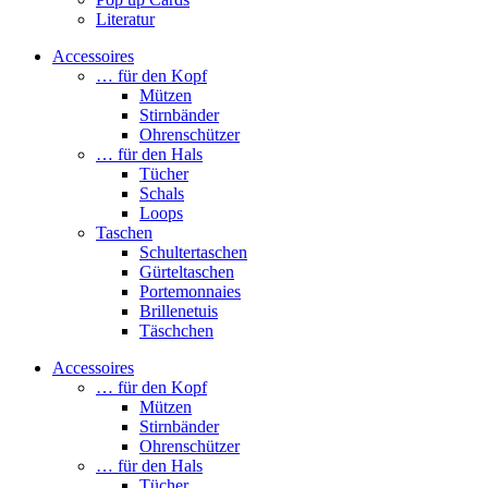
Literatur
Accessoires
… für den Kopf
Mützen
Stirnbänder
Ohrenschützer
… für den Hals
Tücher
Schals
Loops
Taschen
Schultertaschen
Gürteltaschen
Portemonnaies
Brillenetuis
Täschchen
Accessoires
… für den Kopf
Mützen
Stirnbänder
Ohrenschützer
… für den Hals
Tücher