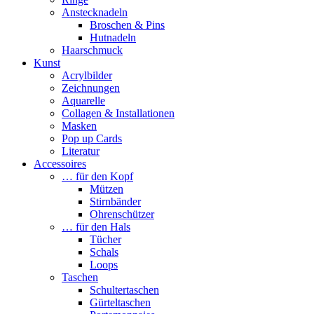
Anstecknadeln
Broschen & Pins
Hutnadeln
Haarschmuck
Kunst
Acrylbilder
Zeichnungen
Aquarelle
Collagen & Installationen
Masken
Pop up Cards
Literatur
Accessoires
… für den Kopf
Mützen
Stirnbänder
Ohrenschützer
… für den Hals
Tücher
Schals
Loops
Taschen
Schultertaschen
Gürteltaschen