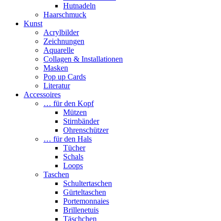
Hutnadeln
Haarschmuck
Kunst
Acrylbilder
Zeichnungen
Aquarelle
Collagen & Installationen
Masken
Pop up Cards
Literatur
Accessoires
… für den Kopf
Mützen
Stirnbänder
Ohrenschützer
… für den Hals
Tücher
Schals
Loops
Taschen
Schultertaschen
Gürteltaschen
Portemonnaies
Brillenetuis
Täschchen