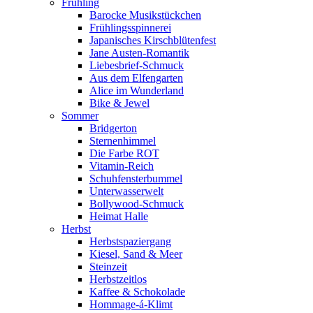
Frühling
Barocke Musikstückchen
Frühlingsspinnerei
Japanisches Kirschblütenfest
Jane Austen-Romantik
Liebesbrief-Schmuck
Aus dem Elfengarten
Alice im Wunderland
Bike & Jewel
Sommer
Bridgerton
Sternenhimmel
Die Farbe ROT
Vitamin-Reich
Schuhfensterbummel
Unterwasserwelt
Bollywood-Schmuck
Heimat Halle
Herbst
Herbstspaziergang
Kiesel, Sand & Meer
Steinzeit
Herbstzeitlos
Kaffee & Schokolade
Hommage-á-Klimt