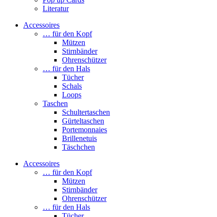
Literatur
Accessoires
… für den Kopf
Mützen
Stirnbänder
Ohrenschützer
… für den Hals
Tücher
Schals
Loops
Taschen
Schultertaschen
Gürteltaschen
Portemonnaies
Brillenetuis
Täschchen
Accessoires
… für den Kopf
Mützen
Stirnbänder
Ohrenschützer
… für den Hals
Tücher