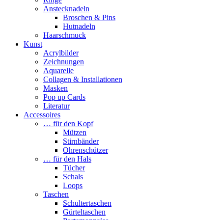
Anstecknadeln
Broschen & Pins
Hutnadeln
Haarschmuck
Kunst
Acrylbilder
Zeichnungen
Aquarelle
Collagen & Installationen
Masken
Pop up Cards
Literatur
Accessoires
… für den Kopf
Mützen
Stirnbänder
Ohrenschützer
… für den Hals
Tücher
Schals
Loops
Taschen
Schultertaschen
Gürteltaschen