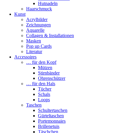
Hutnadeln
Haarschmuck
Kunst
Acrylbilder
Zeichnungen
Aquarelle
Collagen & Installationen
Masken
Pop up Cards
Literatur
Accessoires
… für den Kopf
Mützen
Stirnbänder
Ohrenschützer
… für den Hals
Tücher
Schals
Loops
Taschen
Schultertaschen
Gürteltaschen
Portemonnaies
Brillenetuis
Täschchen