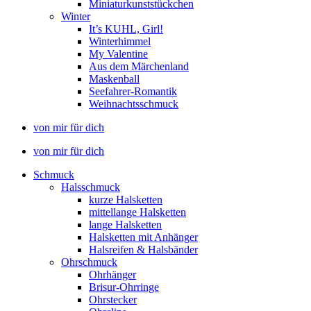
Miniaturkunststückchen
Winter
It’s KUHL, Girl!
Winterhimmel
My Valentine
Aus dem Märchenland
Maskenball
Seefahrer-Romantik
Weihnachtsschmuck
von mir für dich
von mir für dich
Schmuck
Halsschmuck
kurze Halsketten
mittellange Halsketten
lange Halsketten
Halsketten mit Anhänger
Halsreifen & Halsbänder
Ohrschmuck
Ohrhänger
Brisur-Ohrringe
Ohrstecker