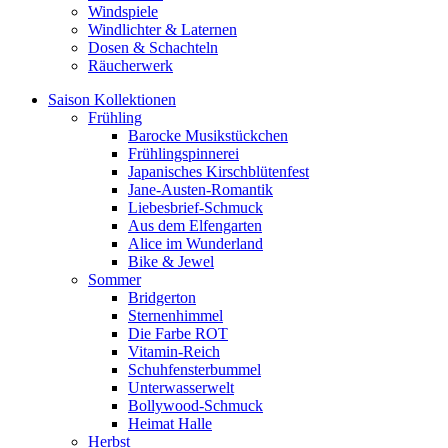
Windspiele
Windlichter & Laternen
Dosen & Schachteln
Räucherwerk
Saison Kollektionen
Frühling
Barocke Musikstückchen
Frühlingspinnerei
Japanisches Kirschblütenfest
Jane-Austen-Romantik
Liebesbrief-Schmuck
Aus dem Elfengarten
Alice im Wunderland
Bike & Jewel
Sommer
Bridgerton
Sternenhimmel
Die Farbe ROT
Vitamin-Reich
Schuhfensterbummel
Unterwasserwelt
Bollywood-Schmuck
Heimat Halle
Herbst