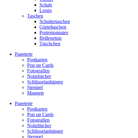
Schals
Loops
Taschen
Schultertaschen
Gürteltaschen
Portemonnaies
Brillenetuis
Täschchen
Papeterie
Postkarten
Pop up Cards
Fotografien
Notizbücher
Schlüsselanhänger
Stempel
Magnete
Papeterie
Postkarten
Pop up Cards
Fotografien
Notizbücher
Schlüsselanhänger
Stempel