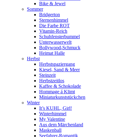
Bike & Jewel
Sommer
Bridgerton
Sternenhimmel
Die Farbe ROT
Vitamin-Reich
Schuhfensterbummel
Unterwasserwelt
Bollywood-Schmuck
Heimat Halle
Herbst
Herbstspaziergang
Kiesel, Sand & Meer
Steinzeit
Herbstzeitlos
Kaffee & Schokolade
Hommage á Klimt
Miniaturkunststückchen
Winter
It’s KUHL, Girl!
Winterhimmel
My Valentine
Aus dem Märchenland
Maskenball
Seefahrer-Romantik