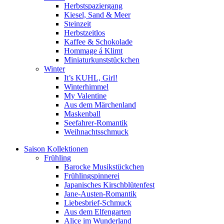
Herbstspaziergang
Kiesel, Sand & Meer
Steinzeit
Herbstzeitlos
Kaffee & Schokolade
Hommage á Klimt
Miniaturkunststückchen
Winter
It’s KUHL, Girl!
Winterhimmel
My Valentine
Aus dem Märchenland
Maskenball
Seefahrer-Romantik
Weihnachtsschmuck
Saison Kollektionen
Frühling
Barocke Musikstückchen
Frühlingspinnerei
Japanisches Kirschblütenfest
Jane-Austen-Romantik
Liebesbrief-Schmuck
Aus dem Elfengarten
Alice im Wunderland