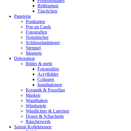
Portemonnaies
Brillenetuis
Täschchen
Papeterie
Postkarten
Pop up Cards
Fotografien
Notizbücher
Schlüsselanhänger
Stempel
Magnete
Dekoration
Bilder & mehr
Fotografien
Acrylbilder
Collagen
Installationen
Keramik & Porzellan
Masken
Wandhaken
Windspiele
Windlichter & Laternen
Dosen & Schachteln
Räucherwerk
Saison Kollektionen