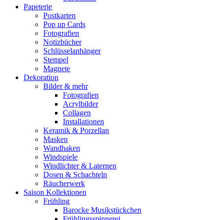
Papeterie
Postkarten
Pop up Cards
Fotografien
Notizbücher
Schlüsselanhänger
Stempel
Magnete
Dekoration
Bilder & mehr
Fotografien
Acrylbilder
Collagen
Installationen
Keramik & Porzellan
Masken
Wandhaken
Windspiele
Windlichter & Laternen
Dosen & Schachteln
Räucherwerk
Saison Kollektionen
Frühling
Barocke Musikstückchen
Frühlingsspinnerei