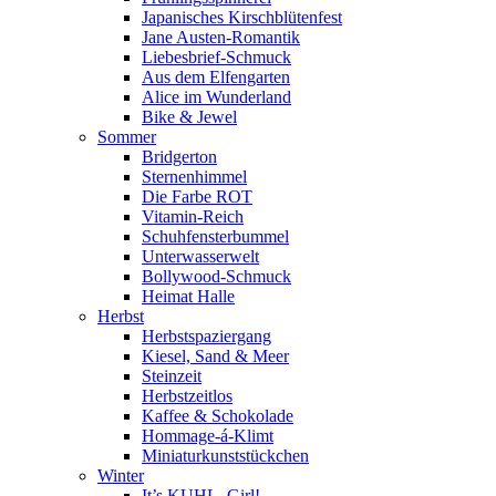
Japanisches Kirschblütenfest
Jane Austen-Romantik
Liebesbrief-Schmuck
Aus dem Elfengarten
Alice im Wunderland
Bike & Jewel
Sommer
Bridgerton
Sternenhimmel
Die Farbe ROT
Vitamin-Reich
Schuhfensterbummel
Unterwasserwelt
Bollywood-Schmuck
Heimat Halle
Herbst
Herbstspaziergang
Kiesel, Sand & Meer
Steinzeit
Herbstzeitlos
Kaffee & Schokolade
Hommage-á-Klimt
Miniaturkunststückchen
Winter
It’s KUHL, Girl!