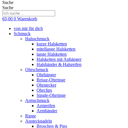
Suche
Suche
€
0,00
0
Warenkorb
von mir für dich
Schmuck
Halsschmuck
kurze Halsketten
mitellange Halsketten
lange Halsketten
Halsketten mit Anhänger
Halsbänder & Halsreifen
Ohrschmuck
Ohrhänger
Brisur-Ohrringe
Ohrstecker
Ohrclips
Single-Ohrringe
Armschmuck
Armreifen
Armbänder
Ringe
Anstecknadeln
Broschen & Pins