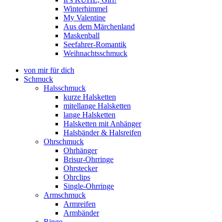
Winterhimmel
My Valentine
Aus dem Märchenland
Maskenball
Seefahrer-Romantik
Weihnachtsschmuck
von mir für dich
Schmuck
Halsschmuck
kurze Halsketten
mitellange Halsketten
lange Halsketten
Halsketten mit Anhänger
Halsbänder & Halsreifen
Ohrschmuck
Ohrhänger
Brisur-Ohrringe
Ohrstecker
Ohrclips
Single-Ohrringe
Armschmuck
Armreifen
Armbänder
Ringe