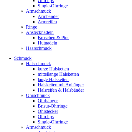
Ohrclips
Single-Ohrringe
Armschmuck
Armbänder
Armreifen
Ringe
Anstecknadeln
Broschen & Pins
Hutnadeln
Haarschmuck
Schmuck
Halsschmuck
kurze Halsketten
mittellange Halsketten
lange Halsketten
Halsketten mit Anhänger
Halsreifen & Halsbänder
Ohrschmuck
Ohrhänger
Brisur-Ohrringe
Ohrstecker
Ohrclips
Single-Ohrringe
Armschmuck