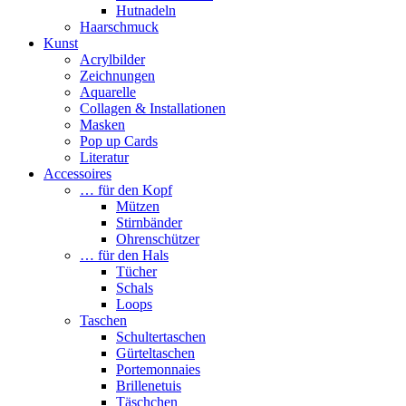
Hutnadeln
Haarschmuck
Kunst
Acrylbilder
Zeichnungen
Aquarelle
Collagen & Installationen
Masken
Pop up Cards
Literatur
Accessoires
… für den Kopf
Mützen
Stirnbänder
Ohrenschützer
… für den Hals
Tücher
Schals
Loops
Taschen
Schultertaschen
Gürteltaschen
Portemonnaies
Brillenetuis
Täschchen