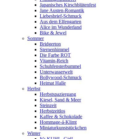
Japanisches Kirschblütenfest
Jane Austen-Romantik
Liebesbrief-Schmuck
Aus dem Elfengarten
Alice im Wunderland
Bike & Jewel
Sommer
Bridgerton
Sternenhimmel
Die Farbe ROT
Vitamin-Reich
Schuhfensterbummel
Unterwasserwelt
Bollywood-Schmuck
Heimat Halle
Herbst
Herbstspaziergang
Kiesel, Sand & Meer
Steinzeit
Herbstzeitlos
Kaffee & Schokolade
Hommage-á-Klimt
Miniaturkunststückchen
Winter
It’s KUHL, Girl!