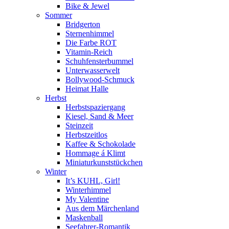
Bike & Jewel
Sommer
Bridgerton
Sternenhimmel
Die Farbe ROT
Vitamin-Reich
Schuhfensterbummel
Unterwasserwelt
Bollywood-Schmuck
Heimat Halle
Herbst
Herbstspaziergang
Kiesel, Sand & Meer
Steinzeit
Herbstzeitlos
Kaffee & Schokolade
Hommage á Klimt
Miniaturkunststückchen
Winter
It’s KUHL, Girl!
Winterhimmel
My Valentine
Aus dem Märchenland
Maskenball
Seefahrer-Romantik