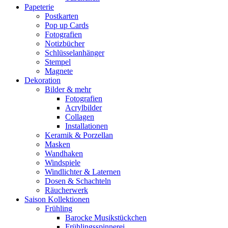
Papeterie
Postkarten
Pop up Cards
Fotografien
Notizbücher
Schlüsselanhänger
Stempel
Magnete
Dekoration
Bilder & mehr
Fotografien
Acrylbilder
Collagen
Installationen
Keramik & Porzellan
Masken
Wandhaken
Windspiele
Windlichter & Laternen
Dosen & Schachteln
Räucherwerk
Saison Kollektionen
Frühling
Barocke Musikstückchen
Frühlingsspinnerei