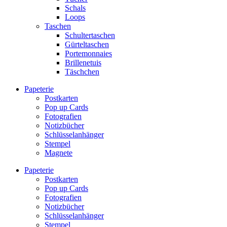
Schals
Loops
Taschen
Schultertaschen
Gürteltaschen
Portemonnaies
Brillenetuis
Täschchen
Papeterie
Postkarten
Pop up Cards
Fotografien
Notizbücher
Schlüsselanhänger
Stempel
Magnete
Papeterie
Postkarten
Pop up Cards
Fotografien
Notizbücher
Schlüsselanhänger
Stempel