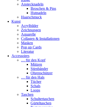
Anstecknadeln
Broschen & Pins
Hutnadeln
Haarschmuck
Kunst
Acrylbilder
Zeichnungen
Aquarelle
Collagen & Installationen
Masken
Pop up Cards
Literatur
Accessoires
… für den Kopf
Mützen
Stirnbänder
Ohrenschützer
… für den Hals
Tücher
Schals
Loops
Taschen
Schultertaschen
Gürteltaschen