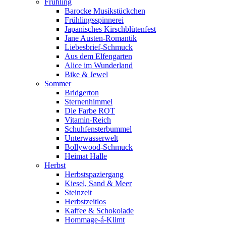
Frühling
Barocke Musikstückchen
Frühlingsspinnerei
Japanisches Kirschblütenfest
Jane Austen-Romantik
Liebesbrief-Schmuck
Aus dem Elfengarten
Alice im Wunderland
Bike & Jewel
Sommer
Bridgerton
Sternenhimmel
Die Farbe ROT
Vitamin-Reich
Schuhfensterbummel
Unterwasserwelt
Bollywood-Schmuck
Heimat Halle
Herbst
Herbstspaziergang
Kiesel, Sand & Meer
Steinzeit
Herbstzeitlos
Kaffee & Schokolade
Hommage-á-Klimt