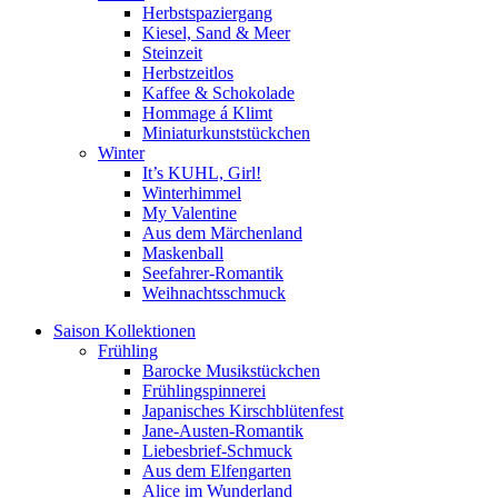
Herbstspaziergang
Kiesel, Sand & Meer
Steinzeit
Herbstzeitlos
Kaffee & Schokolade
Hommage á Klimt
Miniaturkunststückchen
Winter
It’s KUHL, Girl!
Winterhimmel
My Valentine
Aus dem Märchenland
Maskenball
Seefahrer-Romantik
Weihnachtsschmuck
Saison Kollektionen
Frühling
Barocke Musikstückchen
Frühlingspinnerei
Japanisches Kirschblütenfest
Jane-Austen-Romantik
Liebesbrief-Schmuck
Aus dem Elfengarten
Alice im Wunderland