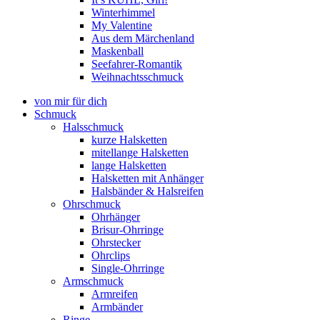
Winterhimmel
My Valentine
Aus dem Märchenland
Maskenball
Seefahrer-Romantik
Weihnachtsschmuck
von mir für dich
Schmuck
Halsschmuck
kurze Halsketten
mitellange Halsketten
lange Halsketten
Halsketten mit Anhänger
Halsbänder & Halsreifen
Ohrschmuck
Ohrhänger
Brisur-Ohrringe
Ohrstecker
Ohrclips
Single-Ohrringe
Armschmuck
Armreifen
Armbänder
Ringe