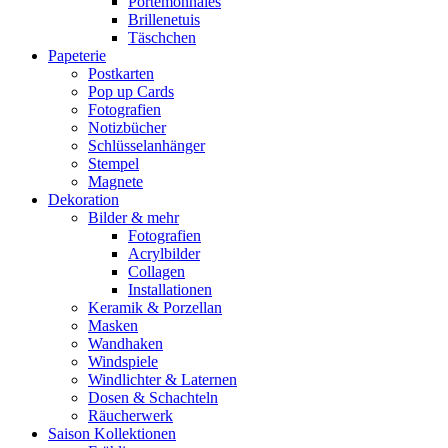
Portemonnaies
Brillenetuis
Täschchen
Papeterie
Postkarten
Pop up Cards
Fotografien
Notizbücher
Schlüsselanhänger
Stempel
Magnete
Dekoration
Bilder & mehr
Fotografien
Acrylbilder
Collagen
Installationen
Keramik & Porzellan
Masken
Wandhaken
Windspiele
Windlichter & Laternen
Dosen & Schachteln
Räucherwerk
Saison Kollektionen