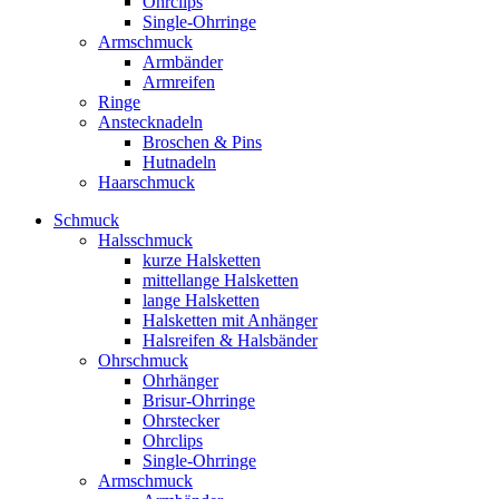
Ohrclips
Single-Ohrringe
Armschmuck
Armbänder
Armreifen
Ringe
Anstecknadeln
Broschen & Pins
Hutnadeln
Haarschmuck
Schmuck
Halsschmuck
kurze Halsketten
mittellange Halsketten
lange Halsketten
Halsketten mit Anhänger
Halsreifen & Halsbänder
Ohrschmuck
Ohrhänger
Brisur-Ohrringe
Ohrstecker
Ohrclips
Single-Ohrringe
Armschmuck