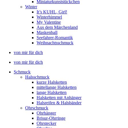
Miniaturkunststückchen
Winter
It’s KUHL, Girl!
Winterhimmel
My Valentine
Aus dem Märchenland
Maskenball
Seefahrer-Romantik
Weihnachtsschmuck
von mir für dich
von mir für dich
Schmuck
Halsschmuck
kurze Halsketten
mittellange Halsketten
lange Halsketten
Halsketten mit Anhänger
Halsreifen & Halsbänder
Ohrschmuck
Ohrhänger
Brisur-Ohrringe
Ohrstecker