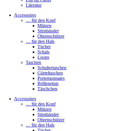
Literatur
Accessoires
… für den Kopf
Mützen
Stirnbänder
Ohrenschützer
… für den Hals
Tücher
Schals
Loops
Taschen
Schultertaschen
Gürteltaschen
Portemonnaies
Brillenetuis
Täschchen
Accessoires
… für den Kopf
Mützen
Stirnbänder
Ohrenschützer
… für den Hals
Tücher