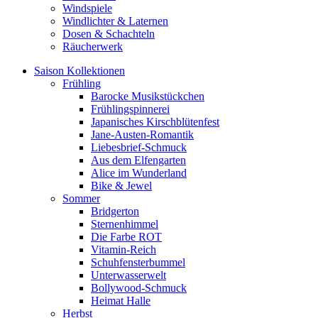
Windspiele
Windlichter & Laternen
Dosen & Schachteln
Räucherwerk
Saison Kollektionen
Frühling
Barocke Musikstückchen
Frühlingspinnerei
Japanisches Kirschblütenfest
Jane-Austen-Romantik
Liebesbrief-Schmuck
Aus dem Elfengarten
Alice im Wunderland
Bike & Jewel
Sommer
Bridgerton
Sternenhimmel
Die Farbe ROT
Vitamin-Reich
Schuhfensterbummel
Unterwasserwelt
Bollywood-Schmuck
Heimat Halle
Herbst