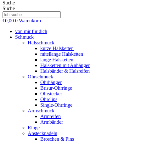
Suche
Suche
€
0,00
0
Warenkorb
von mir für dich
Schmuck
Halsschmuck
kurze Halsketten
mitellange Halsketten
lange Halsketten
Halsketten mit Anhänger
Halsbänder & Halsreifen
Ohrschmuck
Ohrhänger
Brisur-Ohrringe
Ohrstecker
Ohrclips
Single-Ohrringe
Armschmuck
Armreifen
Armbänder
Ringe
Anstecknadeln
Broschen & Pins