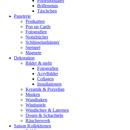
Portemonnaies
Brillenetuis
Täschchen
Papeterie
Postkarten
Pop up Cards
Fotografien
Notizbücher
Schlüsselanhänger
Stempel
Magnete
Dekoration
Bilder & mehr
Fotografien
Acrylbilder
Collagen
Installationen
Keramik & Porzellan
Masken
Wandhaken
Windspiele
Windlichter & Laternen
Dosen & Schachteln
Räucherwerk
Saison Kollektionen