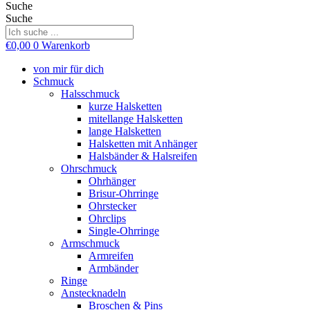
Suche
Suche
€
0,00
0
Warenkorb
von mir für dich
Schmuck
Halsschmuck
kurze Halsketten
mitellange Halsketten
lange Halsketten
Halsketten mit Anhänger
Halsbänder & Halsreifen
Ohrschmuck
Ohrhänger
Brisur-Ohrringe
Ohrstecker
Ohrclips
Single-Ohrringe
Armschmuck
Armreifen
Armbänder
Ringe
Anstecknadeln
Broschen & Pins