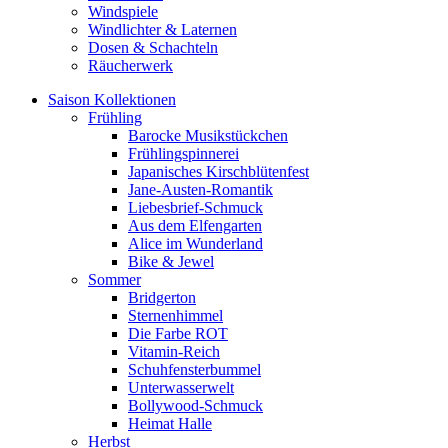
Windspiele
Windlichter & Laternen
Dosen & Schachteln
Räucherwerk
Saison Kollektionen
Frühling
Barocke Musikstückchen
Frühlingspinnerei
Japanisches Kirschblütenfest
Jane-Austen-Romantik
Liebesbrief-Schmuck
Aus dem Elfengarten
Alice im Wunderland
Bike & Jewel
Sommer
Bridgerton
Sternenhimmel
Die Farbe ROT
Vitamin-Reich
Schuhfensterbummel
Unterwasserwelt
Bollywood-Schmuck
Heimat Halle
Herbst