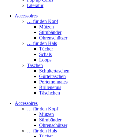
Literatur
Accessoires
… für den Kopf
Mützen
Stirnbänder
Ohrenschützer
… für den Hals
Tücher
Schals
Loops
Taschen
Schultertaschen
Gürteltaschen
Portemonnaies
Brillenetuis
Täschchen
Accessoires
… für den Kopf
Mützen
Stirnbänder
Ohrenschützer
… für den Hals
Tücher