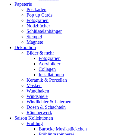
Papeterie
Postkarten
Pop up Cards
Fotografien
Notizbücher
Schlüsselanhänger
Stempel
Magnete
Dekoration
Bilder & mehr
Fotografien
Acrylbilder
Collagen
Installationen
Keramik & Porzellan
Masken
Wandhaken
Windspiele
Windlichter & Laternen
Dosen & Schachteln
Räucherwerk
Saison Kollektionen
Frühling
Barocke Musikstückchen
Frühlingsspinnerei