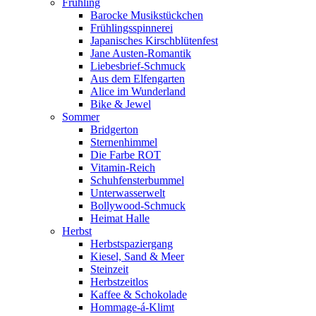
Frühling
Barocke Musikstückchen
Frühlingsspinnerei
Japanisches Kirschblütenfest
Jane Austen-Romantik
Liebesbrief-Schmuck
Aus dem Elfengarten
Alice im Wunderland
Bike & Jewel
Sommer
Bridgerton
Sternenhimmel
Die Farbe ROT
Vitamin-Reich
Schuhfensterbummel
Unterwasserwelt
Bollywood-Schmuck
Heimat Halle
Herbst
Herbstspaziergang
Kiesel, Sand & Meer
Steinzeit
Herbstzeitlos
Kaffee & Schokolade
Hommage-á-Klimt