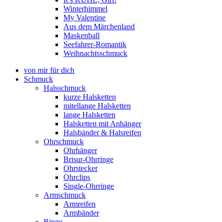
Winterhimmel
My Valentine
Aus dem Märchenland
Maskenball
Seefahrer-Romantik
Weihnachtsschmuck
von mir für dich
Schmuck
Halsschmuck
kurze Halsketten
mitellange Halsketten
lange Halsketten
Halsketten mit Anhänger
Halsbänder & Halsreifen
Ohrschmuck
Ohrhänger
Brisur-Ohrringe
Ohrstecker
Ohrclips
Single-Ohrringe
Armschmuck
Armreifen
Armbänder
Ringe