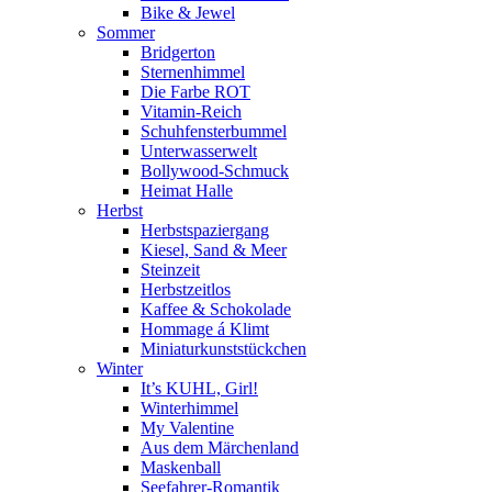
Bike & Jewel
Sommer
Bridgerton
Sternenhimmel
Die Farbe ROT
Vitamin-Reich
Schuhfensterbummel
Unterwasserwelt
Bollywood-Schmuck
Heimat Halle
Herbst
Herbstspaziergang
Kiesel, Sand & Meer
Steinzeit
Herbstzeitlos
Kaffee & Schokolade
Hommage á Klimt
Miniaturkunststückchen
Winter
It’s KUHL, Girl!
Winterhimmel
My Valentine
Aus dem Märchenland
Maskenball
Seefahrer-Romantik