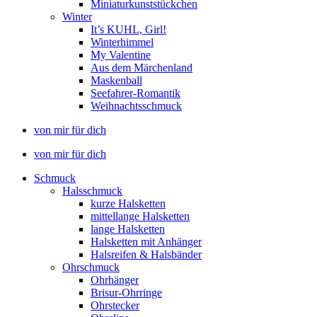
Miniaturkunststückchen
Winter
It’s KUHL, Girl!
Winterhimmel
My Valentine
Aus dem Märchenland
Maskenball
Seefahrer-Romantik
Weihnachtsschmuck
von mir für dich
von mir für dich
Schmuck
Halsschmuck
kurze Halsketten
mittellange Halsketten
lange Halsketten
Halsketten mit Anhänger
Halsreifen & Halsbänder
Ohrschmuck
Ohrhänger
Brisur-Ohrringe
Ohrstecker