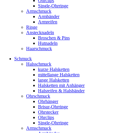
Ohrclips
Single-Ohrringe
Armschmuck
Armbänder
Armreifen
Ringe
Anstecknadeln
Broschen & Pins
Hutnadeln
Haarschmuck
Schmuck
Halsschmuck
kurze Halsketten
mittellange Halsketten
lange Halsketten
Halsketten mit Anhänger
Halsreifen & Halsbänder
Ohrschmuck
Ohrhänger
Brisur-Ohrringe
Ohrstecker
Ohrclips
Single-Ohrringe
Armschmuck