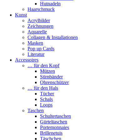
Hutnadeln
Haarschmuck
Kunst
Acrylbilder
Zeichnungen
Aquarelle
Collagen & Installationen
Masken
Pop up Cards
Literatur
Accessoires
… für den Kopf
Mützen
Stirnbänder
Ohrenschützer
… für den Hals
Tücher
Schals
Loops
Taschen
Schultertaschen
Gürteltaschen
Portemonnaies
Brillenetuis
Täschchen