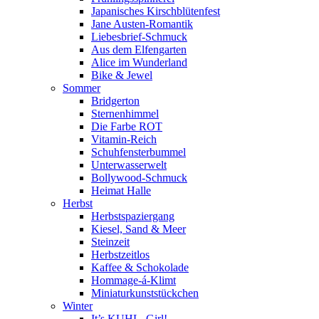
Japanisches Kirschblütenfest
Jane Austen-Romantik
Liebesbrief-Schmuck
Aus dem Elfengarten
Alice im Wunderland
Bike & Jewel
Sommer
Bridgerton
Sternenhimmel
Die Farbe ROT
Vitamin-Reich
Schuhfensterbummel
Unterwasserwelt
Bollywood-Schmuck
Heimat Halle
Herbst
Herbstspaziergang
Kiesel, Sand & Meer
Steinzeit
Herbstzeitlos
Kaffee & Schokolade
Hommage-á-Klimt
Miniaturkunststückchen
Winter
It’s KUHL, Girl!