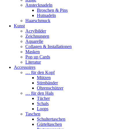
Anstecknadeln
Broschen & Pins
Hutnadeln
Haarschmuck
Kunst
Acrylbilder
Zeichnungen
Aquarelle
Collagen & Installationen
Masken
Pop up Cards
Literatur
Accessoires
… für den Kopf
Mützen
Stirnbänder
Ohrenschützer
… für den Hals
Tücher
Schals
Loops
Taschen
Schultertaschen
Gürteltaschen