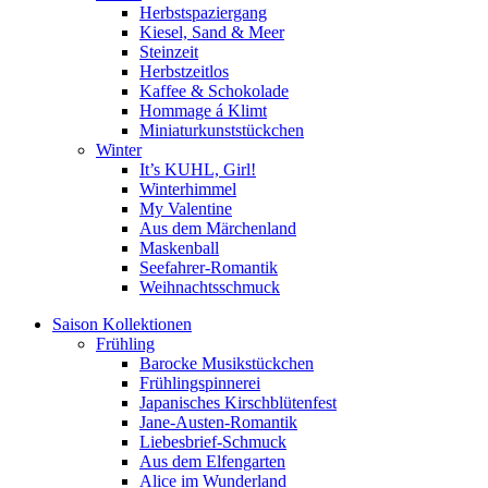
Herbstspaziergang
Kiesel, Sand & Meer
Steinzeit
Herbstzeitlos
Kaffee & Schokolade
Hommage á Klimt
Miniaturkunststückchen
Winter
It’s KUHL, Girl!
Winterhimmel
My Valentine
Aus dem Märchenland
Maskenball
Seefahrer-Romantik
Weihnachtsschmuck
Saison Kollektionen
Frühling
Barocke Musikstückchen
Frühlingspinnerei
Japanisches Kirschblütenfest
Jane-Austen-Romantik
Liebesbrief-Schmuck
Aus dem Elfengarten
Alice im Wunderland