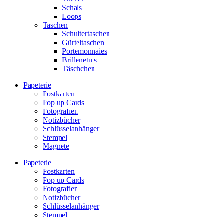
Schals
Loops
Taschen
Schultertaschen
Gürteltaschen
Portemonnaies
Brillenetuis
Täschchen
Papeterie
Postkarten
Pop up Cards
Fotografien
Notizbücher
Schlüsselanhänger
Stempel
Magnete
Papeterie
Postkarten
Pop up Cards
Fotografien
Notizbücher
Schlüsselanhänger
Stempel