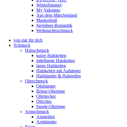
Winterhimmel
My Valentine
Aus dem Märchenland
Maskenball
Seefahrer-Romantik
Weihnachtsschmuck
von mir für dich
Schmuck
Halsschmuck
kurze Halsketten
mitellange Halsketten
lange Halsketten
Halsketten mit Anhänger
Halsbänder & Halsreifen
Ohrschmuck
Ohrhänger
Brisur-Ohrringe
Ohrstecker
Ohrclips
Single-Ohrringe
Armschmuck
Armreifen
Armbänder
Ringe