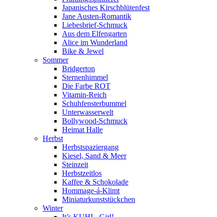
Japanisches Kirschblütenfest
Jane Austen-Romantik
Liebesbrief-Schmuck
Aus dem Elfengarten
Alice im Wunderland
Bike & Jewel
Sommer
Bridgerton
Sternenhimmel
Die Farbe ROT
Vitamin-Reich
Schuhfensterbummel
Unterwasserwelt
Bollywood-Schmuck
Heimat Halle
Herbst
Herbstspaziergang
Kiesel, Sand & Meer
Steinzeit
Herbstzeitlos
Kaffee & Schokolade
Hommage-á-Klimt
Miniaturkunststückchen
Winter
It’s KUHL, Girl!