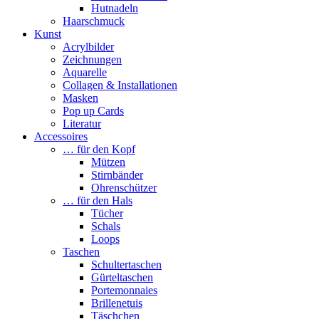
Hutnadeln
Haarschmuck
Kunst
Acrylbilder
Zeichnungen
Aquarelle
Collagen & Installationen
Masken
Pop up Cards
Literatur
Accessoires
… für den Kopf
Mützen
Stirnbänder
Ohrenschützer
… für den Hals
Tücher
Schals
Loops
Taschen
Schultertaschen
Gürteltaschen
Portemonnaies
Brillenetuis
Täschchen