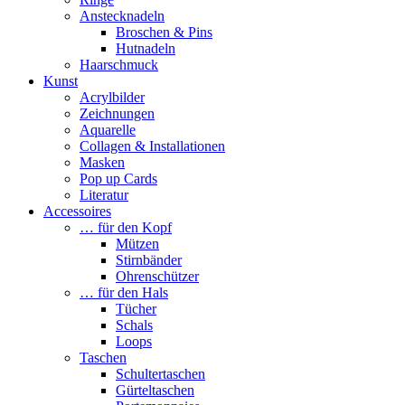
Anstecknadeln
Broschen & Pins
Hutnadeln
Haarschmuck
Kunst
Acrylbilder
Zeichnungen
Aquarelle
Collagen & Installationen
Masken
Pop up Cards
Literatur
Accessoires
… für den Kopf
Mützen
Stirnbänder
Ohrenschützer
… für den Hals
Tücher
Schals
Loops
Taschen
Schultertaschen
Gürteltaschen