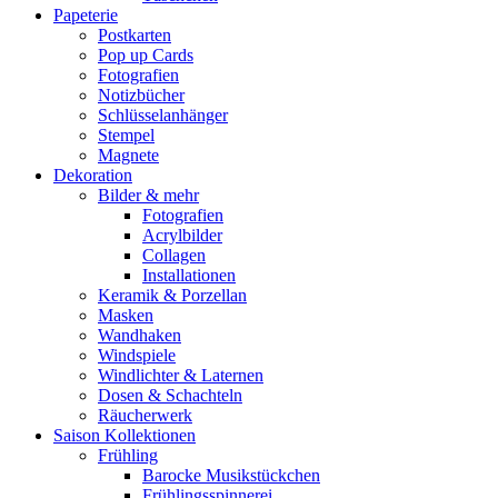
Papeterie
Postkarten
Pop up Cards
Fotografien
Notizbücher
Schlüsselanhänger
Stempel
Magnete
Dekoration
Bilder & mehr
Fotografien
Acrylbilder
Collagen
Installationen
Keramik & Porzellan
Masken
Wandhaken
Windspiele
Windlichter & Laternen
Dosen & Schachteln
Räucherwerk
Saison Kollektionen
Frühling
Barocke Musikstückchen
Frühlingsspinnerei