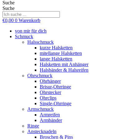
Suche
Suche
€
0,00
0
Warenkorb
von mir für dich
Schmuck
Halsschmuck
kurze Halsketten
mitellange Halsketten
lange Halsketten
Halsketten mit Anhänger
Halsbänder & Halsreifen
Ohrschmuck
Ohrhänger
Brisur-Ohrringe
Ohrstecker
Ohrclips
Single-Ohrringe
Armschmuck
Armreifen
Armbänder
Ringe
Anstecknadeln
Broschen & Pins