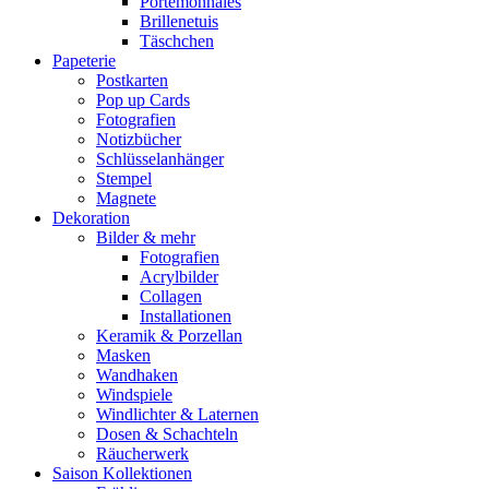
Portemonnaies
Brillenetuis
Täschchen
Papeterie
Postkarten
Pop up Cards
Fotografien
Notizbücher
Schlüsselanhänger
Stempel
Magnete
Dekoration
Bilder & mehr
Fotografien
Acrylbilder
Collagen
Installationen
Keramik & Porzellan
Masken
Wandhaken
Windspiele
Windlichter & Laternen
Dosen & Schachteln
Räucherwerk
Saison Kollektionen