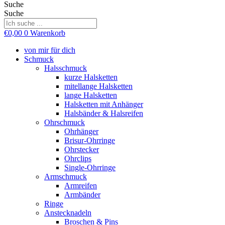
Suche
Suche
€
0,00
0
Warenkorb
von mir für dich
Schmuck
Halsschmuck
kurze Halsketten
mitellange Halsketten
lange Halsketten
Halsketten mit Anhänger
Halsbänder & Halsreifen
Ohrschmuck
Ohrhänger
Brisur-Ohrringe
Ohrstecker
Ohrclips
Single-Ohrringe
Armschmuck
Armreifen
Armbänder
Ringe
Anstecknadeln
Broschen & Pins