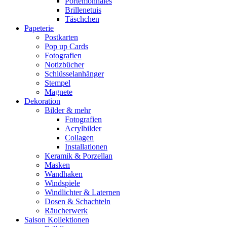
Portemonnaies
Brillenetuis
Täschchen
Papeterie
Postkarten
Pop up Cards
Fotografien
Notizbücher
Schlüsselanhänger
Stempel
Magnete
Dekoration
Bilder & mehr
Fotografien
Acrylbilder
Collagen
Installationen
Keramik & Porzellan
Masken
Wandhaken
Windspiele
Windlichter & Laternen
Dosen & Schachteln
Räucherwerk
Saison Kollektionen