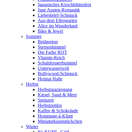
Japanisches Kirschblütenfest
Jane Austen-Romantik
Liebesbrief-Schmuck
Aus dem Elfengarten
Alice im Wunderland
Bike & Jewel
Sommer
Bridgerton
Sternenhimmel
Die Farbe ROT
Vitamin-Reich
Schuhfensterbummel
Unterwasserwelt
Bollywood-Schmuck
Heimat Halle
Herbst
Herbstspaziergang
Kiesel, Sand & Meer
Steinzeit
Herbstzeitlos
Kaffee & Schokolade
Hommage-á-Klimt
Miniaturkunststückchen
Winter
It’s KUHL, Girl!