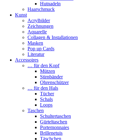
Hutnadeln
Haarschmuck
Kunst
Acrylbilder
Zeichnungen
Aquarelle
Collagen & Installationen
Masken
Pop up Cards
Literatur
Accessoires
… für den Kopf
Mützen
Stirnbänder
Ohrenschützer
… für den Hals
Tücher
Schals
Loops
Taschen
Schultertaschen
Gürteltaschen
Portemonnaies
Brillenetuis
Täschchen