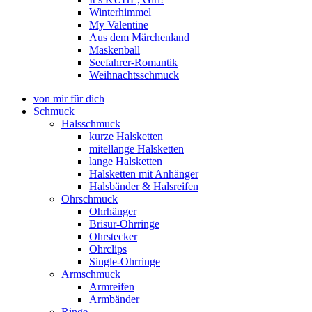
Winterhimmel
My Valentine
Aus dem Märchenland
Maskenball
Seefahrer-Romantik
Weihnachtsschmuck
von mir für dich
Schmuck
Halsschmuck
kurze Halsketten
mitellange Halsketten
lange Halsketten
Halsketten mit Anhänger
Halsbänder & Halsreifen
Ohrschmuck
Ohrhänger
Brisur-Ohrringe
Ohrstecker
Ohrclips
Single-Ohrringe
Armschmuck
Armreifen
Armbänder
Ringe