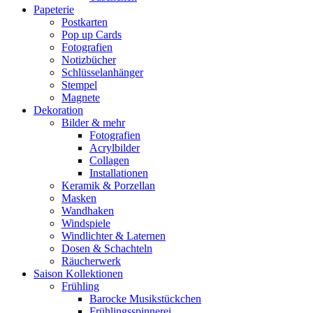
Papeterie
Postkarten
Pop up Cards
Fotografien
Notizbücher
Schlüsselanhänger
Stempel
Magnete
Dekoration
Bilder & mehr
Fotografien
Acrylbilder
Collagen
Installationen
Keramik & Porzellan
Masken
Wandhaken
Windspiele
Windlichter & Laternen
Dosen & Schachteln
Räucherwerk
Saison Kollektionen
Frühling
Barocke Musikstückchen
Frühlingsspinnerei