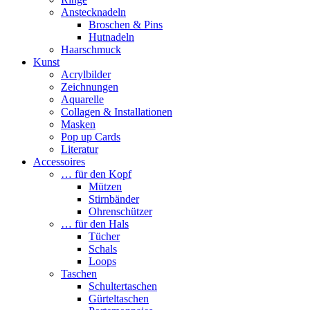
Anstecknadeln
Broschen & Pins
Hutnadeln
Haarschmuck
Kunst
Acrylbilder
Zeichnungen
Aquarelle
Collagen & Installationen
Masken
Pop up Cards
Literatur
Accessoires
… für den Kopf
Mützen
Stirnbänder
Ohrenschützer
… für den Hals
Tücher
Schals
Loops
Taschen
Schultertaschen
Gürteltaschen