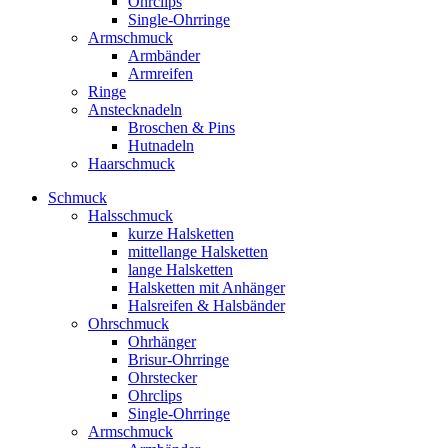
Ohrclips
Single-Ohrringe
Armschmuck
Armbänder
Armreifen
Ringe
Anstecknadeln
Broschen & Pins
Hutnadeln
Haarschmuck
Schmuck
Halsschmuck
kurze Halsketten
mittellange Halsketten
lange Halsketten
Halsketten mit Anhänger
Halsreifen & Halsbänder
Ohrschmuck
Ohrhänger
Brisur-Ohrringe
Ohrstecker
Ohrclips
Single-Ohrringe
Armschmuck