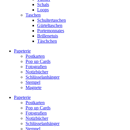
Schals
Loops
Taschen
Schultertaschen
Gürteltaschen
Portemonnaies
Brillenetuis
Täschchen
Papeterie
Postkarten
Pop up Cards
Fotografien
Notizbücher
Schlüsselanhänger
Stempel
Magnete
Papeterie
Postkarten
Pop up Cards
Fotografien
Notizbücher
Schlüsselanhänger
Stempel