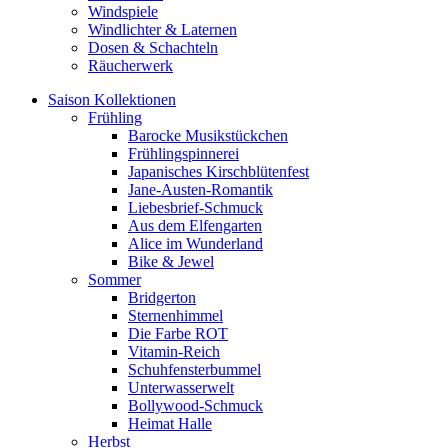
Windspiele
Windlichter & Laternen
Dosen & Schachteln
Räucherwerk
Saison Kollektionen
Frühling
Barocke Musikstückchen
Frühlingspinnerei
Japanisches Kirschblütenfest
Jane-Austen-Romantik
Liebesbrief-Schmuck
Aus dem Elfengarten
Alice im Wunderland
Bike & Jewel
Sommer
Bridgerton
Sternenhimmel
Die Farbe ROT
Vitamin-Reich
Schuhfensterbummel
Unterwasserwelt
Bollywood-Schmuck
Heimat Halle
Herbst