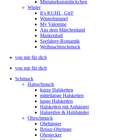
Miniaturkunststückchen
Winter
It’s KUHL, Girl!
Winterhimmel
My Valentine
Aus dem Märchenland
Maskenball
Seefahrer-Romantik
Weihnachtsschmuck
von mir für dich
von mir für dich
Schmuck
Halsschmuck
kurze Halsketten
mittellange Halsketten
lange Halsketten
Halsketten mit Anhänger
Halsreifen & Halsbänder
Ohrschmuck
Ohrhänger
Brisur-Ohrringe
Ohrstecker