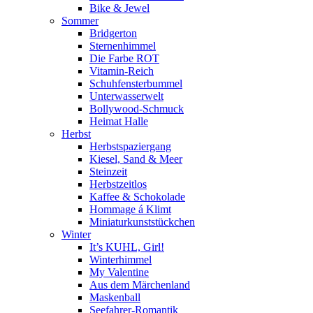
Bike & Jewel
Sommer
Bridgerton
Sternenhimmel
Die Farbe ROT
Vitamin-Reich
Schuhfensterbummel
Unterwasserwelt
Bollywood-Schmuck
Heimat Halle
Herbst
Herbstspaziergang
Kiesel, Sand & Meer
Steinzeit
Herbstzeitlos
Kaffee & Schokolade
Hommage á Klimt
Miniaturkunststückchen
Winter
It’s KUHL, Girl!
Winterhimmel
My Valentine
Aus dem Märchenland
Maskenball
Seefahrer-Romantik