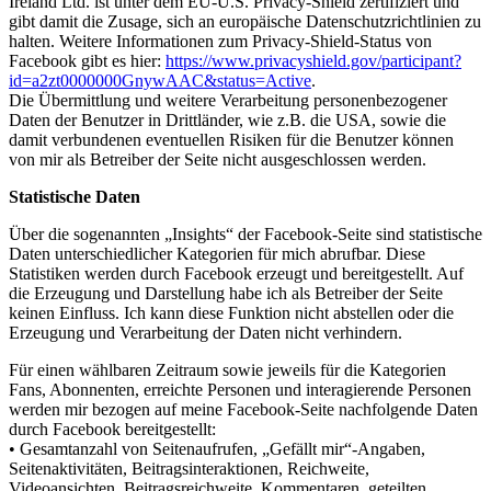
Ireland Ltd. ist unter dem EU-U.S. Privacy-Shield zertifiziert und
gibt damit die Zusage, sich an europäische Datenschutzrichtlinien zu
halten. Weitere Informationen zum Privacy-Shield-Status von
Facebook gibt es hier:
https://www.privacyshield.gov/participant?
id=a2zt0000000GnywAAC&status=Active
.
Die Übermittlung und weitere Verarbeitung personenbezogener
Daten der Benutzer in Drittländer, wie z.B. die USA, sowie die
damit verbundenen eventuellen Risiken für die Benutzer können
von mir als Betreiber der Seite nicht ausgeschlossen werden.
Statistische Daten
Über die sogenannten „Insights“ der Facebook-Seite sind statistische
Daten unterschiedlicher Kategorien für mich abrufbar. Diese
Statistiken werden durch Facebook erzeugt und bereitgestellt. Auf
die Erzeugung und Darstellung habe ich als Betreiber der Seite
keinen Einfluss. Ich kann diese Funktion nicht abstellen oder die
Erzeugung und Verarbeitung der Daten nicht verhindern.
Für einen wählbaren Zeitraum sowie jeweils für die Kategorien
Fans, Abonnenten, erreichte Personen und interagierende Personen
werden mir bezogen auf meine Facebook-Seite nachfolgende Daten
durch Facebook bereitgestellt:
• Gesamtanzahl von Seitenaufrufen, „Gefällt mir“-Angaben,
Seitenaktivitäten, Beitragsinteraktionen, Reichweite,
Videoansichten, Beitragsreichweite, Kommentaren, geteilten