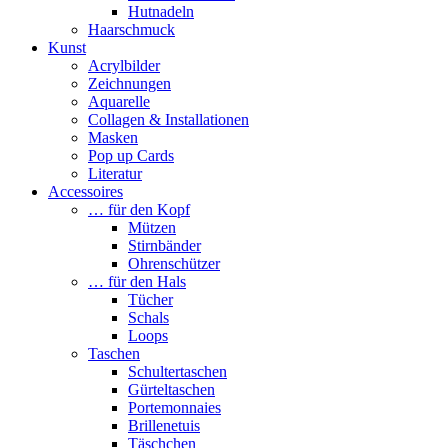
Hutnadeln
Haarschmuck
Kunst
Acrylbilder
Zeichnungen
Aquarelle
Collagen & Installationen
Masken
Pop up Cards
Literatur
Accessoires
… für den Kopf
Mützen
Stirnbänder
Ohrenschützer
… für den Hals
Tücher
Schals
Loops
Taschen
Schultertaschen
Gürteltaschen
Portemonnaies
Brillenetuis
Täschchen