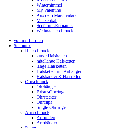
Winterhimmel
My Valentine
Aus dem Märchenland
Maskenball
Seefahrer-Romantik
Weihnachtsschmuck
von mir für dich
Schmuck
Halsschmuck
kurze Halsketten
mitellange Halsketten
lange Halsketten
Halsketten mit Anhänger
Halsbänder & Halsreifen
Ohrschmuck
Ohrhänger
Brisur-Ohrringe
Ohrstecker
Ohrclips
Single-Ohrringe
Armschmuck
Armreifen
Armbänder
Ringe