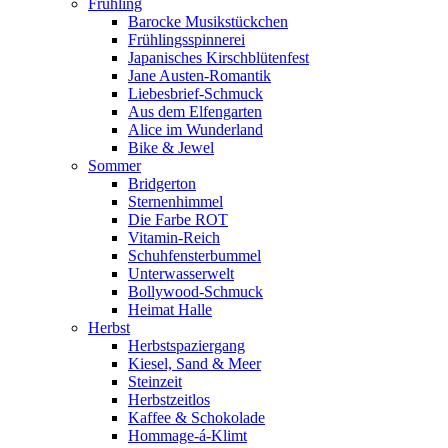
Frühling
Barocke Musikstückchen
Frühlingsspinnerei
Japanisches Kirschblütenfest
Jane Austen-Romantik
Liebesbrief-Schmuck
Aus dem Elfengarten
Alice im Wunderland
Bike & Jewel
Sommer
Bridgerton
Sternenhimmel
Die Farbe ROT
Vitamin-Reich
Schuhfensterbummel
Unterwasserwelt
Bollywood-Schmuck
Heimat Halle
Herbst
Herbstspaziergang
Kiesel, Sand & Meer
Steinzeit
Herbstzeitlos
Kaffee & Schokolade
Hommage-á-Klimt