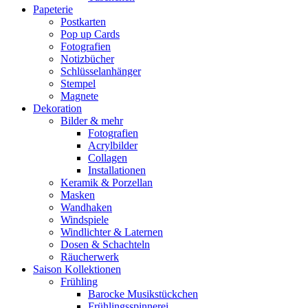
Papeterie
Postkarten
Pop up Cards
Fotografien
Notizbücher
Schlüsselanhänger
Stempel
Magnete
Dekoration
Bilder & mehr
Fotografien
Acrylbilder
Collagen
Installationen
Keramik & Porzellan
Masken
Wandhaken
Windspiele
Windlichter & Laternen
Dosen & Schachteln
Räucherwerk
Saison Kollektionen
Frühling
Barocke Musikstückchen
Frühlingsspinnerei