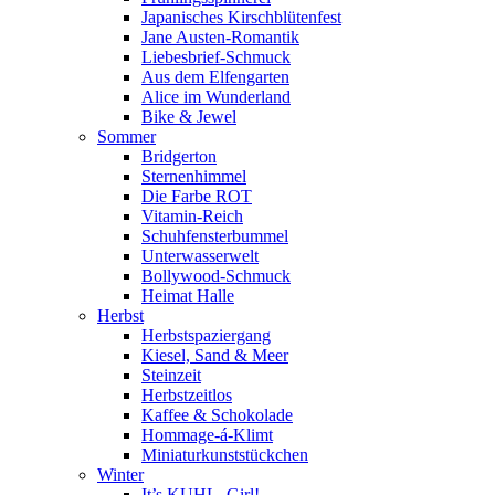
Japanisches Kirschblütenfest
Jane Austen-Romantik
Liebesbrief-Schmuck
Aus dem Elfengarten
Alice im Wunderland
Bike & Jewel
Sommer
Bridgerton
Sternenhimmel
Die Farbe ROT
Vitamin-Reich
Schuhfensterbummel
Unterwasserwelt
Bollywood-Schmuck
Heimat Halle
Herbst
Herbstspaziergang
Kiesel, Sand & Meer
Steinzeit
Herbstzeitlos
Kaffee & Schokolade
Hommage-á-Klimt
Miniaturkunststückchen
Winter
It’s KUHL, Girl!