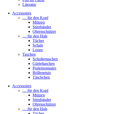
Literatur
Accessoires
… für den Kopf
Mützen
Stirnbänder
Ohrenschützer
… für den Hals
Tücher
Schals
Loops
Taschen
Schultertaschen
Gürteltaschen
Portemonnaies
Brillenetuis
Täschchen
Accessoires
… für den Kopf
Mützen
Stirnbänder
Ohrenschützer
… für den Hals
Tücher