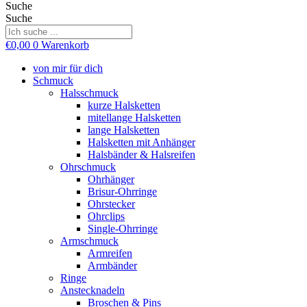
Suche
Suche
€
0,00
0
Warenkorb
von mir für dich
Schmuck
Halsschmuck
kurze Halsketten
mitellange Halsketten
lange Halsketten
Halsketten mit Anhänger
Halsbänder & Halsreifen
Ohrschmuck
Ohrhänger
Brisur-Ohrringe
Ohrstecker
Ohrclips
Single-Ohrringe
Armschmuck
Armreifen
Armbänder
Ringe
Anstecknadeln
Broschen & Pins