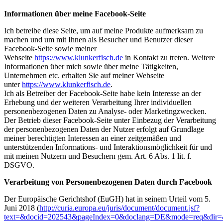
Informationen über meine Facebook-Seite
Ich betreibe diese Seite, um auf meine Produkte aufmerksam zu
machen und um mit Ihnen als Besucher und Benutzer dieser
Facebook-Seite sowie meiner
Webseite
https://www.klunkerfisch.de
in Kontakt zu treten. Weitere
Informationen über mich sowie über meine Tätigkeiten,
Unternehmen etc. erhalten Sie auf meiner Webseite
unter
https://www.klunkerfisch.de
.
Ich als Betreiber der Facebook-Seite habe kein Interesse an der
Erhebung und der weiteren Verarbeitung Ihrer individuellen
personenbezogenen Daten zu Analyse- oder Marketingzwecken.
Der Betrieb dieser Facebook-Seite unter Einbezug der Verarbeitung
der personenbezogenen Daten der Nutzer erfolgt auf Grundlage
meiner berechtigten Interessen an einer zeitgemäßen und
unterstützenden Informations- und Interaktionsmöglichkeit für und
mit meinen Nutzern und Besuchern gem. Art. 6 Abs. 1 lit. f.
DSGVO.
Verarbeitung von Personenbezogenen Daten durch Facebook
Der Europäische Gerichtshof (EuGH) hat in seinem Urteil vom 5.
Juni 2018 (
http://curia.europa.eu/juris/document/document.jsf?
text=&docid=202543&pageIndex=0&doclang=DE&mode=req&dir=&