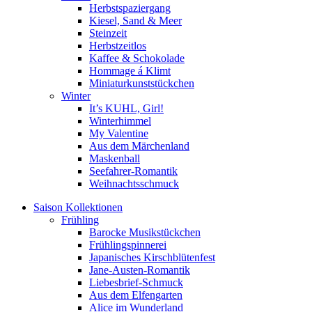
Herbstspaziergang
Kiesel, Sand & Meer
Steinzeit
Herbstzeitlos
Kaffee & Schokolade
Hommage á Klimt
Miniaturkunststückchen
Winter
It’s KUHL, Girl!
Winterhimmel
My Valentine
Aus dem Märchenland
Maskenball
Seefahrer-Romantik
Weihnachtsschmuck
Saison Kollektionen
Frühling
Barocke Musikstückchen
Frühlingspinnerei
Japanisches Kirschblütenfest
Jane-Austen-Romantik
Liebesbrief-Schmuck
Aus dem Elfengarten
Alice im Wunderland