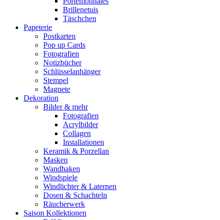
Portemonnaies
Brillenetuis
Täschchen
Papeterie
Postkarten
Pop up Cards
Fotografien
Notizbücher
Schlüsselanhänger
Stempel
Magnete
Dekoration
Bilder & mehr
Fotografien
Acrylbilder
Collagen
Installationen
Keramik & Porzellan
Masken
Wandhaken
Windspiele
Windlichter & Laternen
Dosen & Schachteln
Räucherwerk
Saison Kollektionen